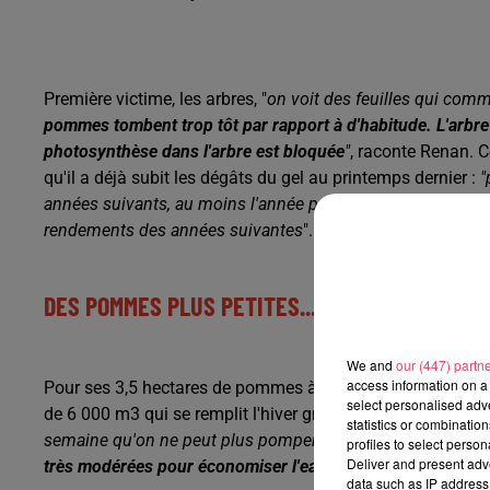
Première victime, les arbres, "
on voit des feuilles qui comm
pommes tombent trop tôt par rapport à d'habitude. L'arbre
photosynthèse dans l'arbre est bloquée
"
, raconte Renan. Ce
qu'il a déjà subit les dégâts du gel au printemps dernier :
"
années suivants, au moins l'année prochaine, ça va condui
rendements des années suivantes
".
DES POMMES PLUS PETITES...
We and
our (447) partn
access information on a 
Pour ses 3,5 hectares de pommes à couteaux ou à croquer, l
select personalised ad
de 6 000 m3 qui se remplit l'hiver grâce à l'eau des fossées
statistics or combinatio
semaine qu'on ne peut plus pomper d'eau parce que l'eau e
profiles to select person
Deliver and present adv
très modérées pour économiser l'eau et essayer de tenir tou
data such as IP address 