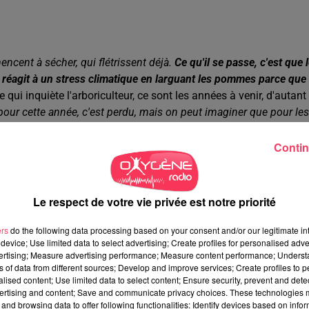
encent à sécher, qui flétrissent déjà.
Ce qu'il se passe, c'est que 
 réagit à un stress climatique en larguant les pommes parce que 
 qui inquiète l'arboriculteur, ce sont les années à venir, d'autant
pour cette année, c'est perdu, mais on peut imaginer que pour les
re probablement à une mauvaise fleuraison et impacter les
Contin
Le respect de votre vie privée est notre priorité
ers
do the following data processing based on your consent and/or our legitimate int
device; Use limited data to select advertising; Create profiles for personalised adver
'arboriculteur a pu limiter les dégâts grâce à une réserve d'eau
vertising; Measure advertising performance; Measure content performance; Unders
, "
on a complètement consommer cette réserve d'eau. Ça fait un
ns of data from different sources; Develop and improve services; Create profiles to 
st trop bas.
On a arrosé 5 jours par semaine avec des quantités
alised content; Use limited data to select content; Ensure security, prevent and detect
ertising and content; Save and communicate privacy choices. These technologies
t l'été
", rappelle Renan.
and browsing data to offer following functionalities: Identify devices based on infor