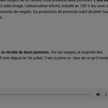
t des vergers de la Hanère, nous présente deux pommes.
L'une es
 Et cette image, l'arboriculteur d'Aviré, installé en 100 % bio avec 
hectares de vergers. Sa production de pommes subit de plein fou
in.
é la récolte de leurs pommes.
Sur les vergers, la majorité des
mm depuis le 1er juillet, "
c'est à peine un tiers de ce qu'il tom