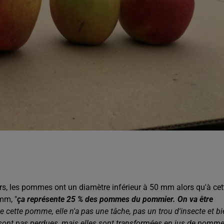
ers, les pommes ont un diamètre inférieur à 50 mm alors qu'à cet
mm, "
ça représente 25 % des pommes du pommier. On va être
ue cette pomme, elle n'a pas une tâche, pas un trou d'insecte et b
 sont pas perdues, mais elles sont transformées en jus de pomm