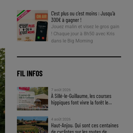
C'est plus ou c'est moins : Jusqu'à
300€ à gagner !
Jouez malin et visez le gros gain
! Chaque jour à 8h50 avec Kris
dans le Big Morning
FIL INFOS
7 août 2026
À Sillé-le-Guillaume, les courses
hippiques font vivre la forêt le...
4 août 2026
Haut-Anjou. Qui sont ces centaines
de cyclistes sur les routes de...