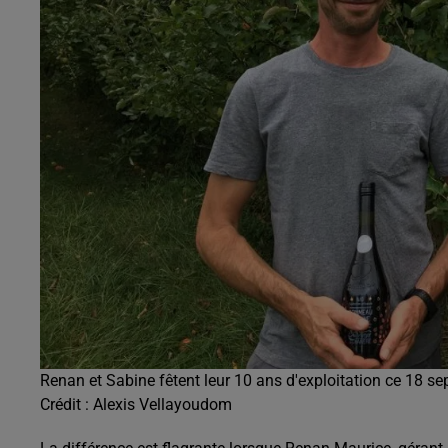
Renan et Sabine fêtent leur 10 ans d'exploitation ce 18 s
Crédit :
Alexis Vellayoudom