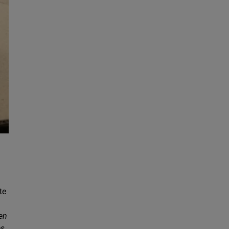
te
ien
es