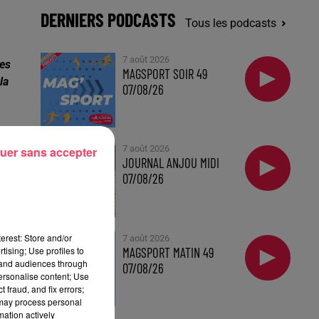
DERNIERS PODCASTS
Tous les podcasts
7 août 2026
les
MAGSPORT SOIR 49
la
07/08/26
7 août 2026
uer sans accepter
JOURNAL ANJOU MIDI
07/08/26
erest: Store and/or
7 août 2026
MAGSPORT MATIN 49
tising; Use profiles to
tand audiences through
07/08/26
e
personalise content; Use
 fraud, and fix errors;
 may process personal
mation actively