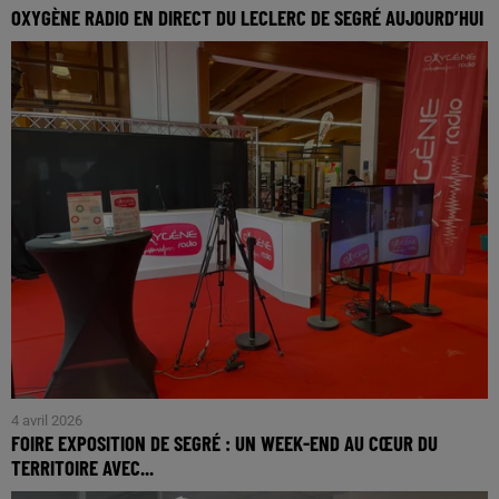
OXYGÈNE RADIO EN DIRECT DU LECLERC DE SEGRÉ AUJOURD’HUI
Ce samedi, Oxygène Radio est en direct du Leclerc de Segré
pour une émission spéciale au cœur de votre territoire à
l'occasion de la 4è place nationale du...
4 avril 2026
FOIRE EXPOSITION DE SEGRÉ : UN WEEK-END AU CŒUR DU
TERRITOIRE AVEC...
La Foire Exposition de Segré s’impose une nouvelle fois