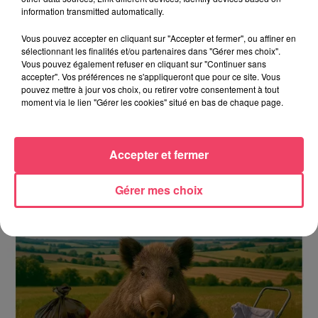
information transmitted automatically.
Vous pouvez accepter en cliquant sur "Accepter et fermer", ou affiner en
sélectionnant les finalités et/ou partenaires dans "Gérer mes choix".
Vous pouvez également refuser en cliquant sur "Continuer sans
accepter". Vos préférences ne s'appliqueront que pour ce site. Vous
pouvez mettre à jour vos choix, ou retirer votre consentement à tout
moment via le lien "Gérer les cookies" situé en bas de chaque page.
31 janvier 2026
ANGERS. EN DIRECT DE LA "NUIT DE L'ORIENTATION"
Retour sur la 13è édition organisée par la Chambre de
Accepter et fermer
Commerce et d'Industrie de Maine et Loire
Gérer mes choix