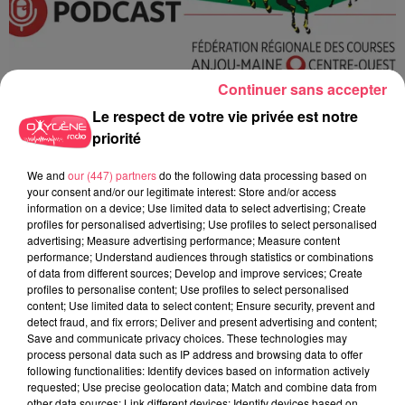
Continuer sans accepter
Le respect de votre vie privée est notre
priorité
We and
our (447) partners
do the following data processing based on
20 février 2026
your consent and/or our legitimate interest: Store and/or access
COURSES HIPPIQUES : LA FÉDÉRATION ANJOU MAINE CENTRE
information on a device; Use limited data to select advertising; Create
OUEST PRÉSENTE...
profiles for personalised advertising; Use profiles to select personalised
Dans ce podcast, la Fédération Anjou Maine Centre Ouest
advertising; Measure advertising performance; Measure content
performance; Understand audiences through statistics or combinations
revient sur l’actualité des courses hippiques sur notre
of data from different sources; Develop and improve services; Create
territoire : organisation, fréquentation,...
profiles to personalise content; Use profiles to select personalised
content; Use limited data to select content; Ensure security, prevent and
detect fraud, and fix errors; Deliver and present advertising and content;
Save and communicate privacy choices. These technologies may
process personal data such as IP address and browsing data to offer
following functionalities: Identify devices based on information actively
requested; Use precise geolocation data; Match and combine data from
other data sources; Link different devices; Identify devices based on