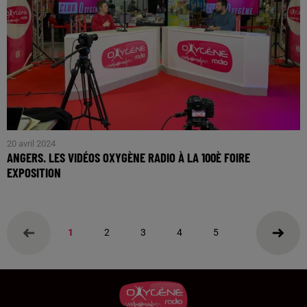
20 avril 2024
ANGERS. LES VIDÉOS OXYGÈNE RADIO À LA 100È FOIRE
EXPOSITION
La radio partenaire de la foire exposition est en direct tout le
weekend, retour en images sur nos rencontres
1
2
3
4
5