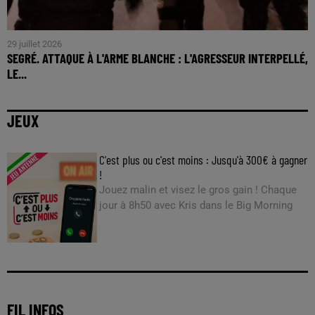
29 juillet 2026
SEGRÉ. ATTAQUE À L'ARME BLANCHE : L'AGRESSEUR INTERPELLÉ,
LE...
JEUX
C'est plus ou c'est moins : Jusqu'à 300€ à gagner
!
Jouez malin et visez le gros gain ! Chaque
jour à 8h50 avec Kris dans le Big Morning
FIL INFOS