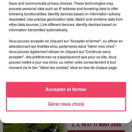
Save and communicate privacy choices. These technologies may
process personal data such as IP address and browsing data to offer
following functionalities: Identify devices based on information actively
requested; Use precise geolocation data; Match and combine data from
other data sources; Link different devices; Identify devices based on
information transmitted automatically.
Vous pouvez accepter en cliquant sur "Accepter et fermer", ou affiner en
sélectionnant les finalités et/ou partenaires dans "Gérer mes choix".
Vous pouvez également refuser en cliquant sur "Continuer sans
accepter". Vos préférences ne s'appliqueront que pour ce site. Vous
4 août 2026
pouvez mettre à jour vos choix, ou retirer votre consentement à tout
HAUT-ANJOU. QUI SONT CES CENTAINES DE CYCLISTES SUR LES
moment via le lien "Gérer les cookies" situé en bas de chaque page.
ROUTES DE...
Accepter et fermer
Gérer mes choix