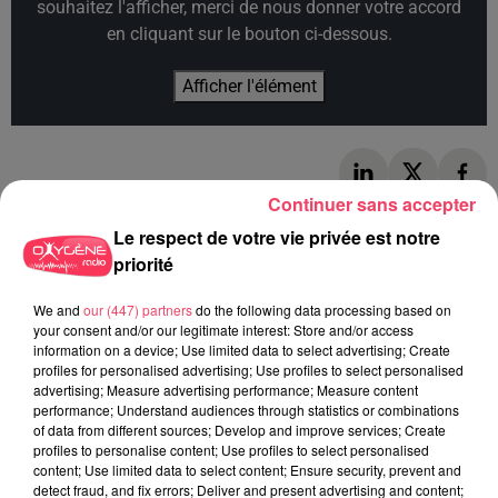
souhaitez l'afficher, merci de nous donner votre accord
en cliquant sur le bouton ci-dessous.
Afficher l'élément
Continuer sans accepter
Le respect de votre vie privée est notre
AUTRES ARTICLES QUI POURRAIENT VOUS
priorité
INTÉRESSER
We and
our (447) partners
do the following data processing based on
your consent and/or our legitimate interest: Store and/or access
information on a device; Use limited data to select advertising; Create
profiles for personalised advertising; Use profiles to select personalised
advertising; Measure advertising performance; Measure content
performance; Understand audiences through statistics or combinations
of data from different sources; Develop and improve services; Create
profiles to personalise content; Use profiles to select personalised
content; Use limited data to select content; Ensure security, prevent and
detect fraud, and fix errors; Deliver and present advertising and content;