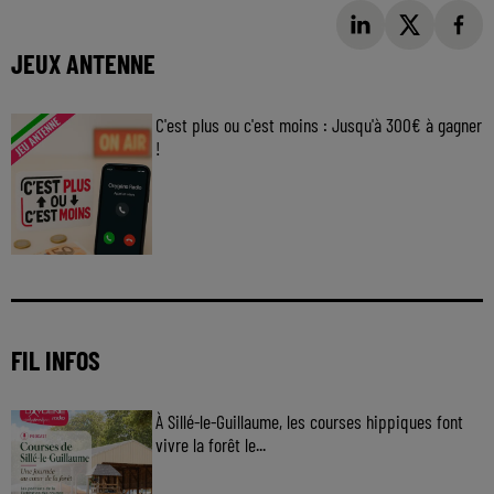
JEUX ANTENNE
C'est plus ou c'est moins : Jusqu'à 300€ à gagner
!
Jouez malin et visez le gros gain ! Chaque
jour à 8h50 avec Kris dans le Big Morning
FIL INFOS
À Sillé-le-Guillaume, les courses hippiques font
vivre la forêt le...