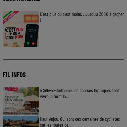
C'est plus ou c'est moins : Jusqu'à 300€ à gagner
!
Jouez malin et visez le gros gain ! Chaque
jour à 8h50 avec Kris dans le Big Morning
FIL INFOS
À Sillé-le-Guillaume, les courses hippiques font
vivre la forêt le...
Haut-Anjou. Qui sont ces centaines de cyclistes
sur les routes de...