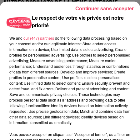
AUTRES PODCASTS DE LA MÊME CATÉGORIE
Continuer sans accepter
Le respect de votre vie privée est notre
priorité
We and
our (447) partners
do the following data processing based on
your consent and/or our legitimate interest: Store and/or access
information on a device; Use limited data to select advertising; Create
profiles for personalised advertising; Use profiles to select personalised
advertising; Measure advertising performance; Measure content
performance; Understand audiences through statistics or combinations
of data from different sources; Develop and improve services; Create
profiles to personalise content; Use profiles to select personalised
content; Use limited data to select content; Ensure security, prevent and
detect fraud, and fix errors; Deliver and present advertising and content;
Save and communicate privacy choices. These technologies may
process personal data such as IP address and browsing data to offer
following functionalities: Identify devices based on information actively
requested; Use precise geolocation data; Match and combine data from
other data sources; Link different devices; Identify devices based on
information transmitted automatically.
Vous pouvez accepter en cliquant sur "Accepter et fermer", ou affiner en
sélectionnant les finalités et/ou partenaires dans "Gérer mes choix".