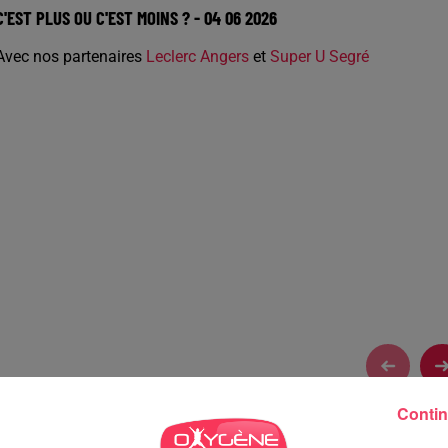
C'EST PLUS OU C'EST MOINS ? - 04 06 2026
Avec nos partenaires
Leclerc Angers
et
Super U Segré
Contin