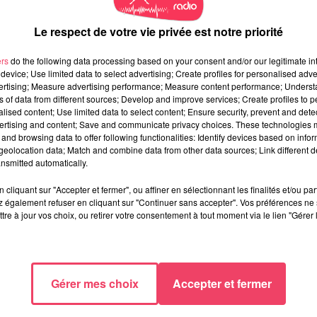
Le respect de votre vie privée est notre priorité
ers
do the following data processing based on your consent and/or our legitimate int
device; Use limited data to select advertising; Create profiles for personalised adver
vertising; Measure advertising performance; Measure content performance; Unders
ns of data from different sources; Develop and improve services; Create profiles to 
alised content; Use limited data to select content; Ensure security, prevent and detect
ertising and content; Save and communicate privacy choices. These technologies
and browsing data to offer following functionalities: Identify devices based on infor
eolocation data; Match and combine data from other data sources; Link different de
nsmitted automatically.
cliquant sur "Accepter et fermer", ou affiner en sélectionnant les finalités et/ou pa
 également refuser en cliquant sur "Continuer sans accepter". Vos préférences ne 
tre à jour vos choix, ou retirer votre consentement à tout moment via le lien "Gérer 
Gérer mes choix
Accepter et fermer