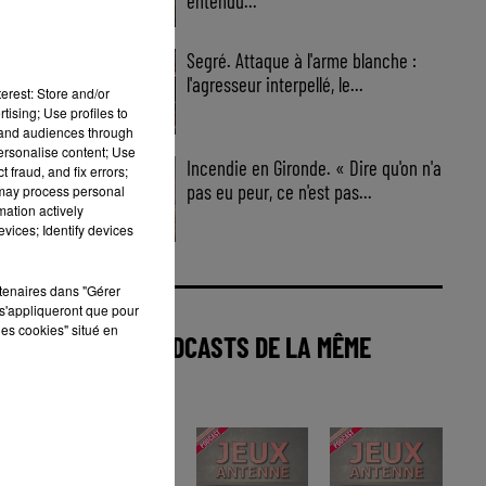
entendu...
Segré. Attaque à l'arme blanche :
l'agresseur interpellé, le...
erest: Store and/or
tising; Use profiles to
tand audiences through
personalise content; Use
Incendie en Gironde. « Dire qu'on n'a
 fraud, and fix errors;
pas eu peur, ce n'est pas...
 may process personal
mation actively
vices; Identify devices
rtenaires dans "Gérer
s'appliqueront que pour
les cookies" situé en
AUTRES PODCASTS DE LA MÊME
CATÉGORIE