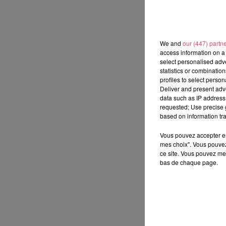
We and
our (447) partn
access information on a 
select personalised ad
statistics or combinatio
profiles to select person
Deliver and present adv
data such as IP address 
requested; Use precise g
based on information tra
Vous pouvez accepter en 
mes choix". Vous pouvez
ce site. Vous pouvez met
bas de chaque page.