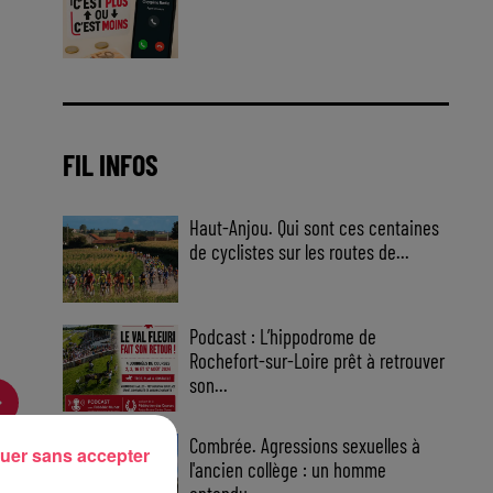
Jouez malin et visez le gros gain
! Chaque jour à 8h50 avec Kris
dans le Big Morning
FIL INFOS
Haut-Anjou. Qui sont ces centaines
de cyclistes sur les routes de...
Podcast : L’hippodrome de
Rochefort-sur-Loire prêt à retrouver
son...
Combrée. Agressions sexuelles à
uer sans accepter
l'ancien collège : un homme