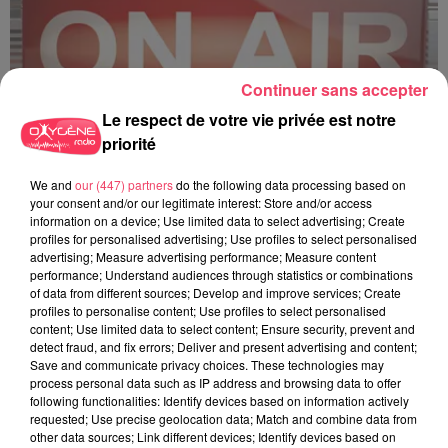
Continuer sans accepter
Le respect de votre vie privée est notre
priorité
C'est plus ou c'est moins ? - 18 06 2026
We and
our (447) partners
do the following data processing based on
your consent and/or our legitimate interest: Store and/or access
information on a device; Use limited data to select advertising; Create
profiles for personalised advertising; Use profiles to select personalised
advertising; Measure advertising performance; Measure content
performance; Understand audiences through statistics or combinations
of data from different sources; Develop and improve services; Create
profiles to personalise content; Use profiles to select personalised
content; Use limited data to select content; Ensure security, prevent and
detect fraud, and fix errors; Deliver and present advertising and content;
Save and communicate privacy choices. These technologies may
process personal data such as IP address and browsing data to offer
following functionalities: Identify devices based on information actively
requested; Use precise geolocation data; Match and combine data from
other data sources; Link different devices; Identify devices based on