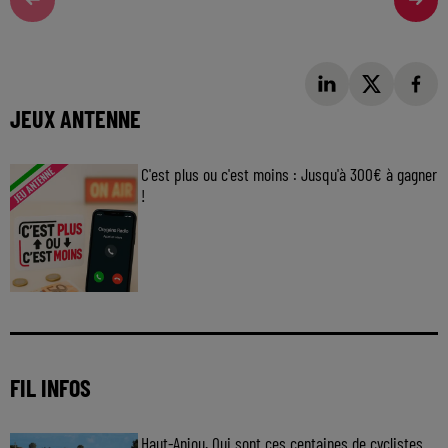
JEUX ANTENNE
C'est plus ou c'est moins : Jusqu'à 300€ à gagner
!
Jouez malin et visez le gros gain ! Chaque
jour à 8h50 avec Kris dans le Big Morning
FIL INFOS
Haut-Anjou. Qui sont ces centaines de cyclistes