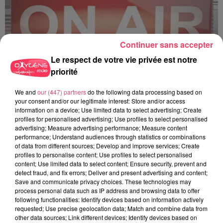
Continuer sans accepter
Le respect de votre vie privée est notre
priorité
C'est plus ou c'est moins ? - 18 06 2026
We and
our (447) partners
do the following data processing based on
your consent and/or our legitimate interest: Store and/or access
information on a device; Use limited data to select advertising; Create
profiles for personalised advertising; Use profiles to select personalised
advertising; Measure advertising performance; Measure content
performance; Understand audiences through statistics or combinations
of data from different sources; Develop and improve services; Create
profiles to personalise content; Use profiles to select personalised
content; Use limited data to select content; Ensure security, prevent and
detect fraud, and fix errors; Deliver and present advertising and content;
Save and communicate privacy choices. These technologies may
process personal data such as IP address and browsing data to offer
following functionalities: Identify devices based on information actively
requested; Use precise geolocation data; Match and combine data from
other data sources; Link different devices; Identify devices based on