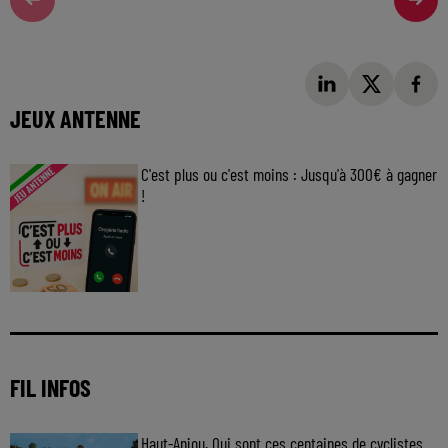
JEUX ANTENNE
C'est plus ou c'est moins : Jusqu'à 300€ à gagner
!
Jouez malin et visez le gros gain ! Chaque
jour à 8h50 avec Kris dans le Big Morning
FIL INFOS
Haut-Anjou. Qui sont ces centaines de cyclistes