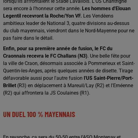
lorsqu'ils affrontaient le Stade Lavallois. L'US Chantrigné
sera encore à l'honneur cette année.
Les hommes d'Elouan
Legentil recevront la Roche/Yon VF.
Les Vendéens
ambitieux leader de National 3, quatre divisions au-dessus
du club mayennais, viendront dans le Nord-Mayenne pour ne
pas faire dans le détail.
Enfin, pour sa première année de fusion, le FC du
Craonnais recevra le FC Challans (N3)
. Une belle fête pour
la ville de Craon, désormais associée à Pommerieux et Saint-
Quentin-les-Anges, après quelques années de disette. Tirage
défavorable aussi pour l'autre fusion
l'US Saint-Pierre/Port-
Brillet
(R3) en déplacement à Mareuil/Lay (R2) et l'Ernéenne
(R2) qui affrontera la JS Coulaines (R1).
UN DUEL 100 % MAYENNAIS
En revanche, ça sera du 50-50 entre l'ASO Montenay et