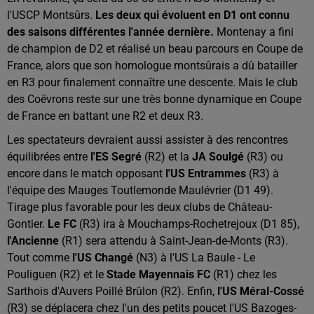
l'USCP Montsûrs.
Les deux qui évoluent en D1 ont connu
des saisons différentes l'année dernière.
Montenay a fini
de champion de D2 et réalisé un beau parcours en Coupe de
France, alors que son homologue montsûrais a dû batailler
en R3 pour finalement connaître une descente. Mais le club
des Coëvrons reste sur une très bonne dynamique en Coupe
de France en battant une R2 et deux R3.
Les spectateurs devraient aussi assister à des rencontres
équilibrées entre
l'ES Segré
(R2) et la
JA Soulgé
(R3) ou
encore dans le match opposant
l'US Entrammes
(R3) à
l'équipe des Mauges Toutlemonde Maulévrier (D1 49).
Tirage plus favorable pour les deux clubs de Château-
Gontier.
Le FC
(R3) ira à Mouchamps-Rochetrejoux (D1 85),
l'Ancienne
(R1) sera attendu à Saint-Jean-de-Monts (R3).
Tout comme
l'US Changé
(N3) à l'US La Baule - Le
Pouliguen (R2) et le
Stade Mayennais FC
(R1) chez les
Sarthois d'Auvers Poillé Brûlon (R2). Enfin,
l'US Méral-Cossé
(R3) se déplacera chez l'un des petits poucet l'US Bazoges-