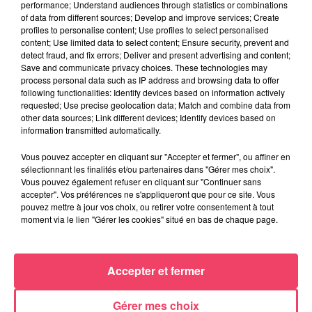
performance; Understand audiences through statistics or combinations
of data from different sources; Develop and improve services; Create
profiles to personalise content; Use profiles to select personalised
content; Use limited data to select content; Ensure security, prevent and
detect fraud, and fix errors; Deliver and present advertising and content;
Save and communicate privacy choices. These technologies may
process personal data such as IP address and browsing data to offer
following functionalities: Identify devices based on information actively
requested; Use precise geolocation data; Match and combine data from
other data sources; Link different devices; Identify devices based on
information transmitted automatically.
Vous pouvez accepter en cliquant sur "Accepter et fermer", ou affiner en
sélectionnant les finalités et/ou partenaires dans "Gérer mes choix".
Vous pouvez également refuser en cliquant sur "Continuer sans
accepter". Vos préférences ne s'appliqueront que pour ce site. Vous
pouvez mettre à jour vos choix, ou retirer votre consentement à tout
moment via le lien "Gérer les cookies" situé en bas de chaque page.
31 juillet 2026
COMBRÉE. AGRESSIONS SEXUELLES À L'ANCIEN COLLÈGE : UN
HOMME ENTENDU...
Accepter et fermer
Gérer mes choix