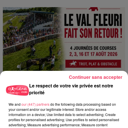
Continuer sans accepter
Le respect de votre vie privée est notre
priorité
We and
our (447) partners
do the following data processing based on
1er août 2026
your consent and/or our legitimate interest: Store and/or access
PODCAST : L’HIPPODROME DE ROCHEFORT-SUR-LOIRE PRÊT À
information on a device; Use limited data to select advertising; Create
RETROUVER SON...
profiles for personalised advertising; Use profiles to select personalised
advertising; Measure advertising performance; Measure content