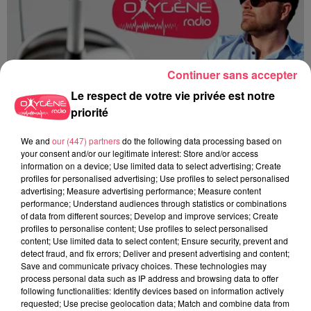
Continuer sans accepter
Le respect de votre vie privée est notre
priorité
Du 14 au 30 août : 1er Open du Tennis Club de Tiercé
We and
our (447) partners
do the following data processing based on
your consent and/or our legitimate interest: Store and/or access
information on a device; Use limited data to select advertising; Create
profiles for personalised advertising; Use profiles to select personalised
advertising; Measure advertising performance; Measure content
performance; Understand audiences through statistics or combinations
of data from different sources; Develop and improve services; Create
profiles to personalise content; Use profiles to select personalised
content; Use limited data to select content; Ensure security, prevent and
detect fraud, and fix errors; Deliver and present advertising and content;
Save and communicate privacy choices. These technologies may
process personal data such as IP address and browsing data to offer
following functionalities: Identify devices based on information actively
requested; Use precise geolocation data; Match and combine data from