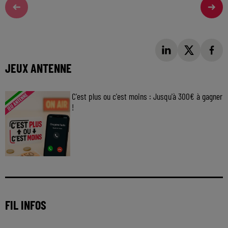
JEUX ANTENNE
C'est plus ou c'est moins : Jusqu'à 300€ à gagner
!
Jouez malin et visez le gros gain ! Chaque
jour à 8h50 avec Kris dans le Big Morning
FIL INFOS