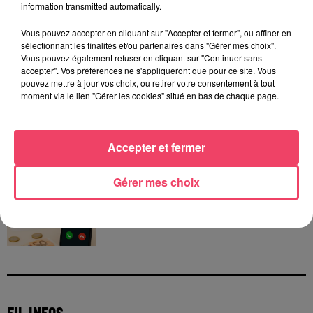
information transmitted automatically.
Vous pouvez accepter en cliquant sur "Accepter et fermer", ou affiner en
sélectionnant les finalités et/ou partenaires dans "Gérer mes choix".
Vous pouvez également refuser en cliquant sur "Continuer sans
accepter". Vos préférences ne s'appliqueront que pour ce site. Vous
pouvez mettre à jour vos choix, ou retirer votre consentement à tout
moment via le lien "Gérer les cookies" situé en bas de chaque page.
JEUX
Accepter et fermer
C'est plus ou c'est moins : Jusqu'à 300€ à gagner
!
Gérer mes choix
Jouez malin et visez le gros gain ! Chaque
jour à 8h50 avec Kris dans le Big Morning
FIL INFOS