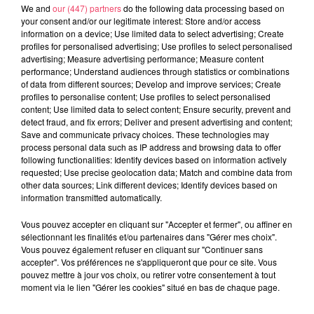
We and
our (447) partners
do the following data processing based on
your consent and/or our legitimate interest: Store and/or access
information on a device; Use limited data to select advertising; Create
profiles for personalised advertising; Use profiles to select personalised
advertising; Measure advertising performance; Measure content
performance; Understand audiences through statistics or combinations
1er août 2026
of data from different sources; Develop and improve services; Create
PODCAST : L’HIPPODROME DE ROCHEFORT-SUR-LOIRE PRÊT À
profiles to personalise content; Use profiles to select personalised
RETROUVER SON...
content; Use limited data to select content; Ensure security, prevent and
detect fraud, and fix errors; Deliver and present advertising and content;
Save and communicate privacy choices. These technologies may
process personal data such as IP address and browsing data to offer
following functionalities: Identify devices based on information actively
requested; Use precise geolocation data; Match and combine data from
other data sources; Link different devices; Identify devices based on
information transmitted automatically.
Vous pouvez accepter en cliquant sur "Accepter et fermer", ou affiner en
sélectionnant les finalités et/ou partenaires dans "Gérer mes choix".
Vous pouvez également refuser en cliquant sur "Continuer sans
accepter". Vos préférences ne s'appliqueront que pour ce site. Vous
pouvez mettre à jour vos choix, ou retirer votre consentement à tout
moment via le lien "Gérer les cookies" situé en bas de chaque page.