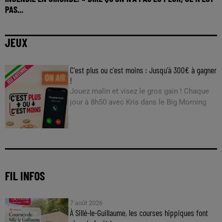
PAS...
JEUX
C'est plus ou c'est moins : Jusqu'à 300€ à gagner
!
Jouez malin et visez le gros gain ! Chaque
jour à 8h50 avec Kris dans le Big Morning
FIL INFOS
7 août 2026
À Sillé-le-Guillaume, les courses hippiques font