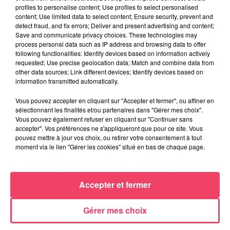
Du 14 au 30 août : 1er Open du Tennis Club de Tiercé
profiles to personalise content; Use profiles to select personalised
content; Use limited data to select content; Ensure security, prevent and
detect fraud, and fix errors; Deliver and present advertising and content;
Save and communicate privacy choices. These technologies may
process personal data such as IP address and browsing data to offer
following functionalities: Identify devices based on information actively
requested; Use precise geolocation data; Match and combine data from
other data sources; Link different devices; Identify devices based on
information transmitted automatically.
Vous pouvez accepter en cliquant sur "Accepter et fermer", ou affiner en
sélectionnant les finalités et/ou partenaires dans "Gérer mes choix".
Vous pouvez également refuser en cliquant sur "Continuer sans
accepter". Vos préférences ne s'appliqueront que pour ce site. Vous
pouvez mettre à jour vos choix, ou retirer votre consentement à tout
moment via le lien "Gérer les cookies" situé en bas de chaque page.
Accepter et fermer
Gérer mes choix