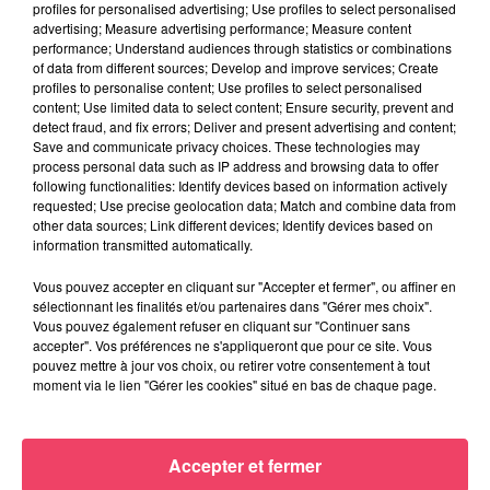
profiles for personalised advertising; Use profiles to select personalised
advertising; Measure advertising performance; Measure content
performance; Understand audiences through statistics or combinations
of data from different sources; Develop and improve services; Create
profiles to personalise content; Use profiles to select personalised
content; Use limited data to select content; Ensure security, prevent and
detect fraud, and fix errors; Deliver and present advertising and content;
Save and communicate privacy choices. These technologies may
process personal data such as IP address and browsing data to offer
AFRO DEEP HOUSE 2000's
following functionalities: Identify devices based on information actively
requested; Use precise geolocation data; Match and combine data from
other data sources; Link different devices; Identify devices based on
information transmitted automatically.
Vous pouvez accepter en cliquant sur "Accepter et fermer", ou affiner en
sélectionnant les finalités et/ou partenaires dans "Gérer mes choix".
Vous pouvez également refuser en cliquant sur "Continuer sans
accepter". Vos préférences ne s'appliqueront que pour ce site. Vous
pouvez mettre à jour vos choix, ou retirer votre consentement à tout
moment via le lien "Gérer les cookies" situé en bas de chaque page.
Accepter et fermer