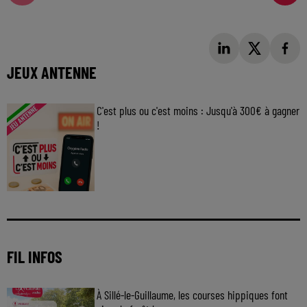
JEUX ANTENNE
C'est plus ou c'est moins : Jusqu'à 300€ à gagner
!
Jouez malin et visez le gros gain ! Chaque
jour à 8h50 avec Kris dans le Big Morning
FIL INFOS
À Sillé-le-Guillaume, les courses hippiques font