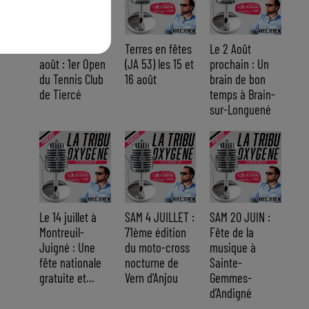
Du 14 au 30
Terres en fêtes
Le 2 Août
août : 1er Open
(JA 53) les 15 et
prochain : Un
du Tennis Club
16 août
brain de bon
de Tiercé
temps à Brain-
sur-Longuené
Le 14 juillet à
SAM 4 JUILLET :
SAM 20 JUIN :
Montreuil-
71ème édition
Fête de la
Juigné : Une
du moto-cross
musique à
fête nationale
nocturne de
Sainte-
gratuite et...
Vern d'Anjou
Gemmes-
d’Andigné