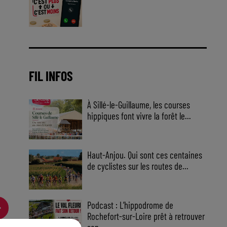
Jouez malin et visez le gros gain
! Chaque jour à 8h50 avec Kris
dans le Big Morning
FIL INFOS
À Sillé-le-Guillaume, les courses
hippiques font vivre la forêt le...
Haut-Anjou. Qui sont ces centaines
de cyclistes sur les routes de...
Podcast : L’hippodrome de
Rochefort-sur-Loire prêt à retrouver