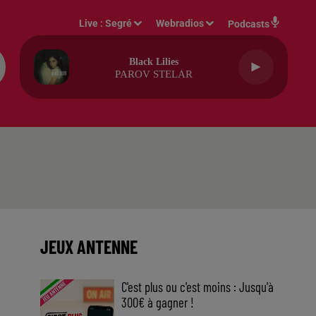
Live :
Segré
Webradios
Podcasts
Black Lilies
PAROV STELAR
JEUX ANTENNE
C'est plus ou c'est moins : Jusqu'à
300€ à gagner !