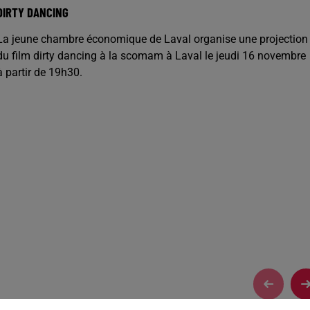
DIRTY DANCING
La jeune chambre économique de Laval organise une projection
du film dirty dancing à la scomam à Laval le jeudi 16 novembre
à partir de 19h30.