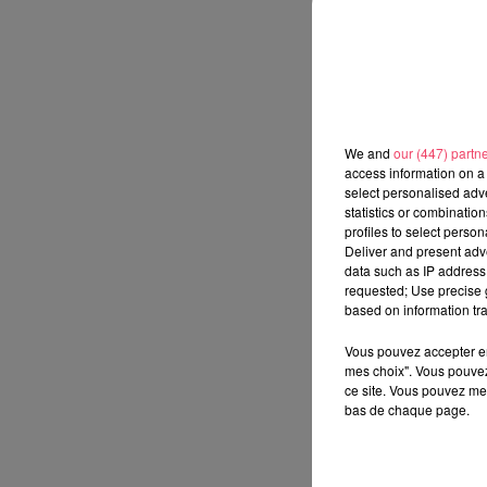
We and
our (447) partn
access information on a 
select personalised ad
statistics or combinatio
profiles to select person
Deliver and present adv
data such as IP address 
requested; Use precise g
based on information tra
Vous pouvez accepter en 
mes choix". Vous pouvez
ce site. Vous pouvez met
bas de chaque page.