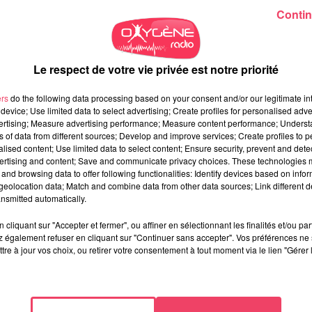
Contin
Le respect de votre vie privée est notre priorité
ers
do the following data processing based on your consent and/or our legitimate int
device; Use limited data to select advertising; Create profiles for personalised adver
vertising; Measure advertising performance; Measure content performance; Unders
ns of data from different sources; Develop and improve services; Create profiles to 
alised content; Use limited data to select content; Ensure security, prevent and detect
ertising and content; Save and communicate privacy choices. These technologies
and browsing data to offer following functionalities: Identify devices based on infor
eolocation data; Match and combine data from other data sources; Link different de
nsmitted automatically.
cliquant sur "Accepter et fermer", ou affiner en sélectionnant les finalités et/ou pa
 également refuser en cliquant sur "Continuer sans accepter". Vos préférences ne 
tre à jour vos choix, ou retirer votre consentement à tout moment via le lien "Gérer 