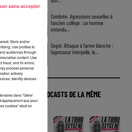
son...
uer sans accepter
Combrée. Agressions sexuelles à
l'ancien collège : un homme
entendu...
erest: Store and/or
Segré. Attaque à l'arme blanche :
tising; Use profiles to
l'agresseur interpellé, le...
tand audiences through
personalise content; Use
 fraud, and fix errors;
 may process personal
mation actively
vices; Identify devices
AUTRES PODCASTS DE LA MÊME
rtenaires dans "Gérer
s'appliqueront que pour
CATÉGORIE
les cookies" situé en