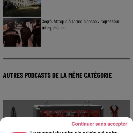
Segré. Attaque à l'arme blanche : l'agresseur
interpellé, le...
AUTRES PODCASTS DE LA MÊME CATÉGORIE
Continuer sans accepter
Le respect de votre vie privée est notre