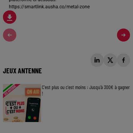
https://smartlink.ausha.co/metal-zone
JEUX ANTENNE
C'est plus ou c'est moins : Jusqu'à 300€ à gagner
!
Jouez malin et visez le gros gain ! Chaque
jour à 8h50 avec Kris dans le Big Morning