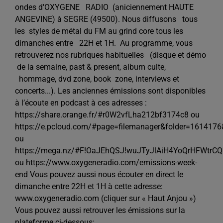
ondes d'OXYGENE RADIO (aniciennement HAUTE
ANGEVINE) à SEGRE (49500). Nous diffusons tous
les styles de métal du FM au grind core tous les
dimanches entre 22H et 1H. Au programme, vous
retrouverez nos rubriques habituelles (disque et démo
de la semaine, past & present, album culte,
hommage, dvd zone, book zone, interviews et
concerts...). Les anciennes émissions sont disponibles
à l’écoute en podcast à ces adresses :
https://share.orange.fr/#r0W2vfLha212bf3174c8 ou
https://e.pcloud.com/#page=filemanager&folder=1614176&t
ou
https://mega.nz/#F!OaJEhQSJ!wuJTyJlAiH4YoQrHFWtrCQ
ou https://www.oxygeneradio.com/emissions-week-
end Vous pouvez aussi nous écouter en direct le
dimanche entre 22H et 1H à cette adresse:
www.oxygeneradio.com (cliquer sur « Haut Anjou »)
Vous pouvez aussi retrouver les émissions sur la
plateforme ci-dessous: