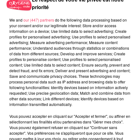
priorité
We and
our (447) partners
do the following data processing based on
your consent and/or our legitimate interest: Store and/or access
information on a device; Use limited data to select advertising; Create
profiles for personalised advertising; Use profiles to select personalised
advertising; Measure advertising performance; Measure content
performance; Understand audiences through statistics or combinations
of data from different sources; Develop and improve services; Create
profiles to personalise content; Use profiles to select personalised
content; Use limited data to select content; Ensure security, prevent and
detect fraud, and fix errors; Deliver and present advertising and content;
Save and communicate privacy choices. These technologies may
process personal data such as IP address and browsing data to offer
following functionalities: Identify devices based on information actively
Emission METAL ZONE N° 945 Spéciale REDSTONE du 19 Janvier
requested; Use precise geolocation data; Match and combine data from
other data sources; Link different devices; Identify devices based on
2025 Part 1
information transmitted automatically.
Vous pouvez accepter en cliquant sur "Accepter et fermer", ou affiner en
sélectionnant les finalités et/ou partenaires dans "Gérer mes choix".
Vous pouvez également refuser en cliquant sur "Continuer sans
accepter". Vos préférences ne s'appliqueront que pour ce site. Vous
pouvez mettre à jour vos choix, ou retirer votre consentement à tout