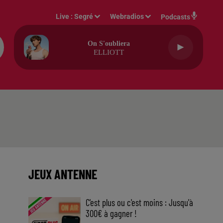
Live :
Segré
Webradios
Podcasts
On S'oubliera
ELLIOTT
JEUX ANTENNE
C'est plus ou c'est moins : Jusqu'à
300€ à gagner !