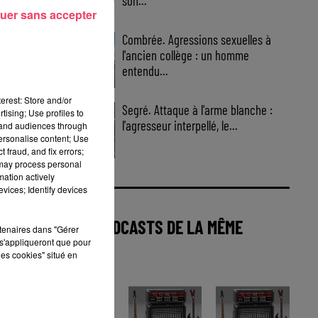
son...
uer sans accepter
Combrée. Agressions sexuelles à
l'ancien collège : un homme
entendu...
erest: Store and/or
Segré. Attaque à l'arme blanche :
tising; Use profiles to
l'agresseur interpellé, le...
tand audiences through
personalise content; Use
 fraud, and fix errors;
 may process personal
mation actively
vices; Identify devices
AUTRES PODCASTS DE LA MÊME
rtenaires dans "Gérer
s'appliqueront que pour
CATÉGORIE
les cookies" situé en