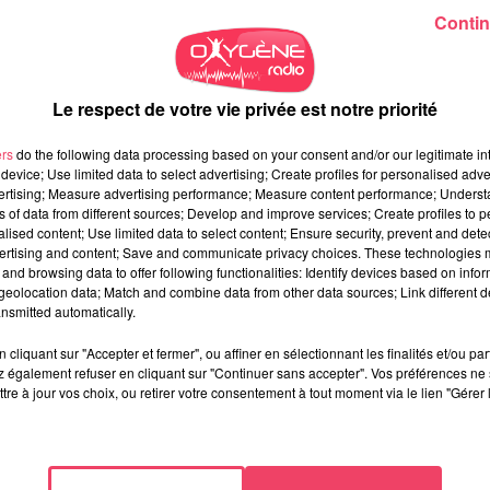
Contin
Le respect de votre vie privée est notre priorité
ers
do the following data processing based on your consent and/or our legitimate int
device; Use limited data to select advertising; Create profiles for personalised adver
vertising; Measure advertising performance; Measure content performance; Unders
ns of data from different sources; Develop and improve services; Create profiles to 
alised content; Use limited data to select content; Ensure security, prevent and detect
ertising and content; Save and communicate privacy choices. These technologies
and browsing data to offer following functionalities: Identify devices based on infor
eolocation data; Match and combine data from other data sources; Link different de
nsmitted automatically.
cliquant sur "Accepter et fermer", ou affiner en sélectionnant les finalités et/ou pa
 également refuser en cliquant sur "Continuer sans accepter". Vos préférences ne 
tre à jour vos choix, ou retirer votre consentement à tout moment via le lien "Gérer 