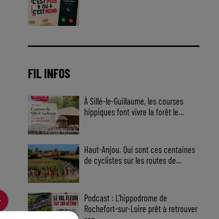
Jouez malin et visez le gros gain
! Chaque jour à 8h50 avec Kris
dans le Big Morning
FIL INFOS
À Sillé-le-Guillaume, les courses
hippiques font vivre la forêt le...
Haut-Anjou. Qui sont ces centaines
de cyclistes sur les routes de...
Podcast : L’hippodrome de
Rochefort-sur-Loire prêt à retrouver