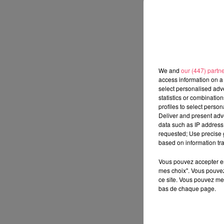
We and
our (447) partn
access information on a 
select personalised ad
statistics or combinatio
profiles to select person
Deliver and present adv
data such as IP address 
requested; Use precise g
based on information tra
Vous pouvez accepter en 
mes choix". Vous pouvez
ce site. Vous pouvez met
bas de chaque page.