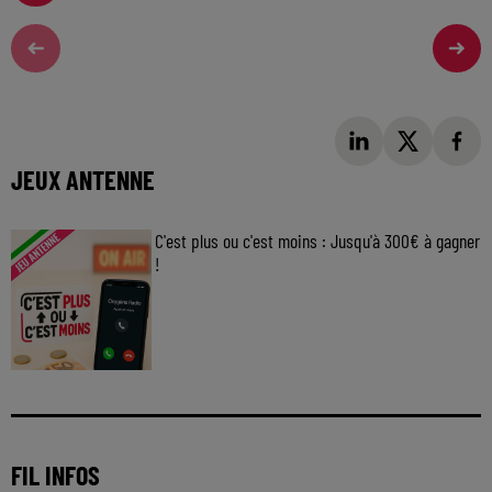
JEUX ANTENNE
C'est plus ou c'est moins : Jusqu'à 300€ à gagner
!
Jouez malin et visez le gros gain ! Chaque
jour à 8h50 avec Kris dans le Big Morning
FIL INFOS