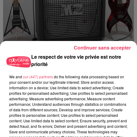
Continuer sans accepter
Le respect de votre vie privée est notre
priorité
Emission METAL ZONE N° 945 Spéciale REDSTONE du 19 Janvier
2025 Part 1
We and
our (447) partners
do the following data processing based on
your consent and/or our legitimate interest: Store and/or access
information on a device; Use limited data to select advertising; Create
profiles for personalised advertising; Use profiles to select personalised
advertising; Measure advertising performance; Measure content
performance; Understand audiences through statistics or combinations
of data from different sources; Develop and improve services; Create
profiles to personalise content; Use profiles to select personalised
content; Use limited data to select content; Ensure security, prevent and
detect fraud, and fix errors; Deliver and present advertising and content;
Save and communicate privacy choices. These technologies may