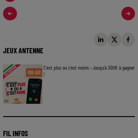
JEUX ANTENNE
C'est plus ou c'est moins : Jusqu'à 300€ à gagner
!
Jouez malin et visez le gros gain ! Chaque
jour à 8h50 avec Kris dans le Big Morning
FIL INFOS