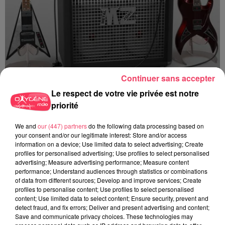
Continuer sans accepter
Le respect de votre vie privée est notre
priorité
Emission METAL ZONE N° 945 Spéciale REDSTONE du 19 Janvier
2025 Part 1
We and
our (447) partners
do the following data processing based on
your consent and/or our legitimate interest: Store and/or access
information on a device; Use limited data to select advertising; Create
profiles for personalised advertising; Use profiles to select personalised
advertising; Measure advertising performance; Measure content
performance; Understand audiences through statistics or combinations
of data from different sources; Develop and improve services; Create
profiles to personalise content; Use profiles to select personalised
content; Use limited data to select content; Ensure security, prevent and
detect fraud, and fix errors; Deliver and present advertising and content;
Save and communicate privacy choices. These technologies may