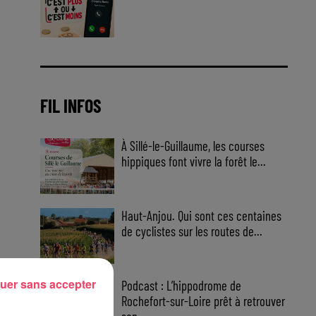
Jouez malin et visez le gros gain
! Chaque jour à 8h50 avec Kris
dans le Big Morning
FIL INFOS
À Sillé-le-Guillaume, les courses
hippiques font vivre la forêt le...
Haut-Anjou. Qui sont ces centaines
de cyclistes sur les routes de...
uer sans accepter
Podcast : L’hippodrome de
Rochefort-sur-Loire prêt à retrouver