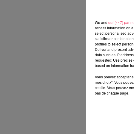
We and
our (447) partn
access information on a 
select personalised ad
statistics or combinatio
profiles to select person
Deliver and present adv
data such as IP address 
requested; Use precise g
based on information tra
Vous pouvez accepter en 
mes choix". Vous pouvez
ce site. Vous pouvez met
bas de chaque page.