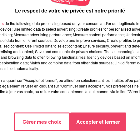
Le respect de votre vie privée est notre priorité
ers
do the following data processing based on your consent and/or our legitimate int
device; Use limited data to select advertising; Create profiles for personalised adver
vertising; Measure advertising performance; Measure content performance; Unders
ns of data from different sources; Develop and improve services; Create profiles to 
alised content; Use limited data to select content; Ensure security, prevent and detect
ertising and content; Save and communicate privacy choices. These technologies
and browsing data to offer following functionalities: Identify devices based on infor
eolocation data; Match and combine data from other data sources; Link different de
nsmitted automatically.
cliquant sur "Accepter et fermer", ou affiner en sélectionnant les finalités et/ou pa
 également refuser en cliquant sur "Continuer sans accepter". Vos préférences ne 
tre à jour vos choix, ou retirer votre consentement à tout moment via le lien "Gérer 
Gérer mes choix
Accepter et fermer