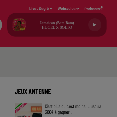
Live :
Segré
Webradios
Podcasts
Jamaican (bam Bam)
HUGEL X SOLTO
JEUX ANTENNE
C'est plus ou c'est moins : Jusqu'à
300€ à gagner !