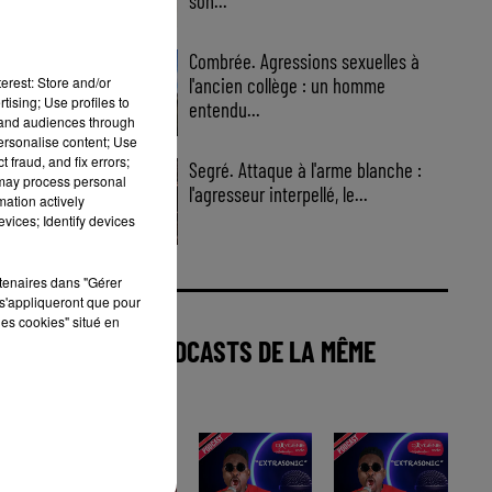
son...
Combrée. Agressions sexuelles à
erest: Store and/or
l'ancien collège : un homme
tising; Use profiles to
entendu...
tand audiences through
personalise content; Use
 fraud, and fix errors;
Segré. Attaque à l'arme blanche :
 may process personal
l'agresseur interpellé, le...
mation actively
vices; Identify devices
rtenaires dans "Gérer
s'appliqueront que pour
les cookies" situé en
AUTRES PODCASTS DE LA MÊME
CATÉGORIE