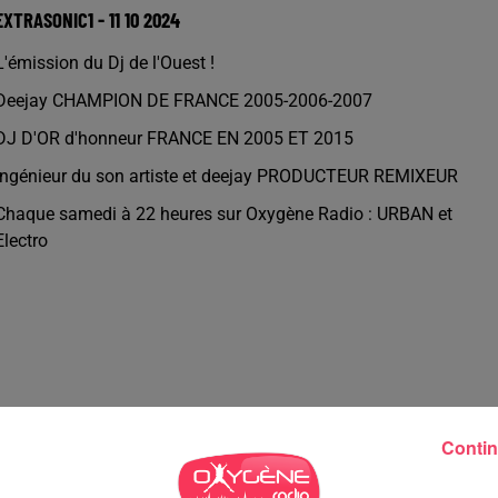
EXTRASONIC1 - 11 10 2024
L'émission du Dj de l'Ouest !
Deejay CHAMPION DE FRANCE 2005-2006-2007
DJ D'OR d'honneur FRANCE EN 2005 ET 2015
Ingénieur du son artiste et deejay PRODUCTEUR REMIXEUR
Chaque samedi à 22 heures sur Oxygène Radio : URBAN et
Electro
Contin