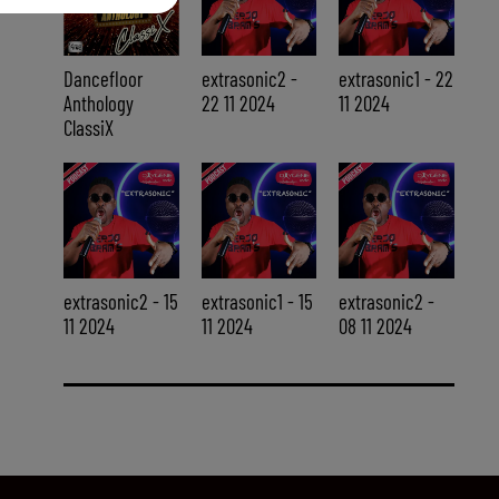
Dancefloor
extrasonic2 -
extrasonic1 - 22
Anthology
22 11 2024
11 2024
ClassiX
extrasonic2 - 15
extrasonic1 - 15
extrasonic2 -
11 2024
11 2024
08 11 2024