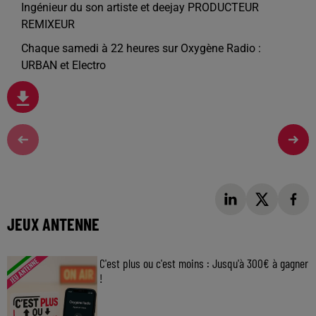
Ingénieur du son artiste et deejay PRODUCTEUR
REMIXEUR
Chaque samedi à 22 heures sur Oxygène Radio :
URBAN et Electro
JEUX ANTENNE
C'est plus ou c'est moins : Jusqu'à 300€ à gagner
!
Jouez malin et visez le gros gain ! Chaque
jour à 8h50 avec Kris dans le Big Morning