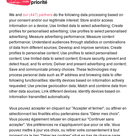
priorité
jour à 8h50 avec Kris dans le Big Morning
We and
our (447) partners
do the following data processing based on
your consent and/or our legitimate interest: Store and/or access
information on a device; Use limited data to select advertising; Create
profiles for personalised advertising; Use profiles to select personalised
advertising; Measure advertising performance; Measure content
performance; Understand audiences through statistics or combinations
of data from different sources; Develop and improve services; Create
FIL INFOS
profiles to personalise content; Use profiles to select personalised
content; Use limited data to select content; Ensure security, prevent and
detect fraud, and fix errors; Deliver and present advertising and content;
4 août 2026
Save and communicate privacy choices. These technologies may
Haut-Anjou. Qui sont ces centaines de cyclistes
process personal data such as IP address and browsing data to offer
sur les routes de...
following functionalities: Identify devices based on information actively
requested; Use precise geolocation data; Match and combine data from
other data sources; Link different devices; Identify devices based on
information transmitted automatically.
1er août 2026
Podcast : L’hippodrome de Rochefort-sur-Loire
Vous pouvez accepter en cliquant sur "Accepter et fermer", ou affiner en
prêt à retrouver son...
sélectionnant les finalités et/ou partenaires dans "Gérer mes choix".
Vous pouvez également refuser en cliquant sur "Continuer sans
accepter". Vos préférences ne s'appliqueront que pour ce site. Vous
pouvez mettre à jour vos choix, ou retirer votre consentement à tout
31 juillet 2026
Combrée. Agressions sexuelles à l'ancien collège :
moment via le lien "Gérer les cookies" situé en bas de chaque page.