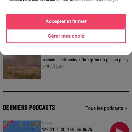
un homme entendu...
Accepter et fermer
29 juillet 2026
Segré. Attaque à l'arme blanche : l'agresseur
Gérer mes choix
interpellé, le...
29 juillet 2026
Incendie en Gironde. « Dire qu'on n'a pas eu peur,
ce n'est pas...
DERNIERS PODCASTS
Tous les podcasts
17h40
MAGSPORT SOIR 49 06/08/26