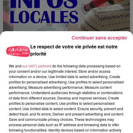
Continuer sans accepter
Le respect de votre vie privée est notre
priorité
We and
our (447) partners
do the following data processing based on
your consent and/or our legitimate interest: Store and/or access
information on a device; Use limited data to select advertising; Create
JOURNAL ANJOU MIDI 06/08/26
profiles for personalised advertising; Use profiles to select personalised
advertising; Measure advertising performance; Measure content
performance; Understand audiences through statistics or combinations
of data from different sources; Develop and improve services; Create
profiles to personalise content; Use profiles to select personalised
content; Use limited data to select content; Ensure security, prevent and
detect fraud, and fix errors; Deliver and present advertising and content;
Save and communicate privacy choices. These technologies may
process personal data such as IP address and browsing data to offer
following functionalities: Identify devices based on information actively