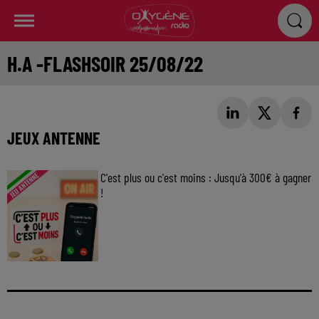
H.A -FLASHSOIR 25/08/22
JEUX ANTENNE
C'est plus ou c'est moins : Jusqu'à 300€ à gagner
!
Jouez malin et visez le gros gain ! Chaque
jour à 8h50 avec Kris dans le Big Morning