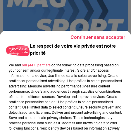
Continuer sans accepter
Le respect de votre vie privée est notre
priorité
We and
our (447) partners
do the following data processing based on
your consent and/or our legitimate interest: Store and/or access
information on a device; Use limited data to select advertising; Create
MAGSPORT SOIR 49 07/08/26
profiles for personalised advertising; Use profiles to select personalised
advertising; Measure advertising performance; Measure content
performance; Understand audiences through statistics or combinations
of data from different sources; Develop and improve services; Create
profiles to personalise content; Use profiles to select personalised
content; Use limited data to select content; Ensure security, prevent and
detect fraud, and fix errors; Deliver and present advertising and content;
Save and communicate privacy choices. These technologies may
process personal data such as IP address and browsing data to offer
following functionalities: Identify devices based on information actively