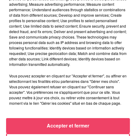
advertising; Measure advertising performance; Measure content
performance; Understand audiences through statistics or combinations
of data from different sources; Develop and improve services; Create
profiles to personalise content; Use profiles to select personalised
content; Use limited data to select content; Ensure security, prevent and
detect fraud, and fix errors; Deliver and present advertising and content;
Save and communicate privacy choices. These technologies may
process personal data such as IP address and browsing data to offer
AFRO DEEP HOUSE 2000's
following functionalities: Identify devices based on information actively
requested; Use precise geolocation data; Match and combine data from
other data sources; Link different devices; Identify devices based on
information transmitted automatically.
Vous pouvez accepter en cliquant sur "Accepter et fermer", ou affiner en
sélectionnant les finalités et/ou partenaires dans "Gérer mes choix".
Vous pouvez également refuser en cliquant sur "Continuer sans
accepter". Vos préférences ne s'appliqueront que pour ce site. Vous
pouvez mettre à jour vos choix, ou retirer votre consentement à tout
moment via le lien "Gérer les cookies" situé en bas de chaque page.
Accepter et fermer