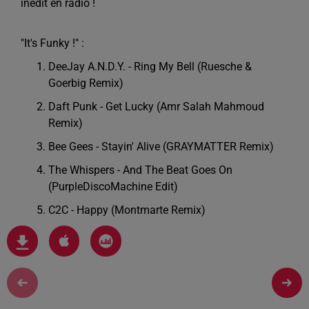
inédit en radio !
"It's Funky !" :
DeeJay A.N.D.Y. - Ring My Bell (Ruesche &
Goerbig Remix)
Daft Punk - Get Lucky (Amr Salah Mahmoud
Remix)
Bee Gees - Stayin' Alive (GRAYMATTER Remix)
The Whispers - And The Beat Goes On
(PurpleDiscoMachine Edit)
C2C - Happy (Montmarte Remix)