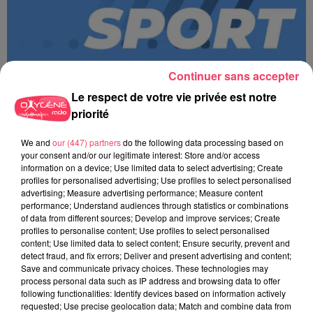
Continuer sans accepter
Le respect de votre vie privée est notre
priorité
We and
our (447) partners
do the following data processing based on
MAGSPORT SOIR 49 07/08/26
your consent and/or our legitimate interest: Store and/or access
information on a device; Use limited data to select advertising; Create
profiles for personalised advertising; Use profiles to select personalised
advertising; Measure advertising performance; Measure content
performance; Understand audiences through statistics or combinations
of data from different sources; Develop and improve services; Create
profiles to personalise content; Use profiles to select personalised
content; Use limited data to select content; Ensure security, prevent and
detect fraud, and fix errors; Deliver and present advertising and content;
Save and communicate privacy choices. These technologies may
process personal data such as IP address and browsing data to offer
following functionalities: Identify devices based on information actively
requested; Use precise geolocation data; Match and combine data from