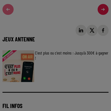
JEUX ANTENNE
C'est plus ou c'est moins : Jusqu'à 300€ à gagner
!
Jouez malin et visez le gros gain ! Chaque
jour à 8h50 avec Kris dans le Big Morning
FIL INFOS