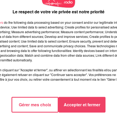
Le respect de votre vie privée est notre priorité
ers
do the following data processing based on your consent and/or our legitimate int
device; Use limited data to select advertising; Create profiles for personalised adver
vertising; Measure advertising performance; Measure content performance; Unders
ns of data from different sources; Develop and improve services; Create profiles to 
alised content; Use limited data to select content; Ensure security, prevent and detect
ertising and content; Save and communicate privacy choices. These technologies
and browsing data to offer following functionalities: Identify devices based on infor
eolocation data; Match and combine data from other data sources; Link different de
nsmitted automatically.
cliquant sur "Accepter et fermer", ou affiner en sélectionnant les finalités et/ou pa
 également refuser en cliquant sur "Continuer sans accepter". Vos préférences ne 
tre à jour vos choix, ou retirer votre consentement à tout moment via le lien "Gérer 
Gérer mes choix
Accepter et fermer