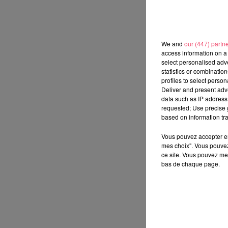
We and
our (447) partn
access information on a 
select personalised ad
statistics or combinatio
profiles to select person
Deliver and present adv
data such as IP address 
requested; Use precise g
based on information tra
Vous pouvez accepter en 
mes choix". Vous pouvez
ce site. Vous pouvez met
bas de chaque page.