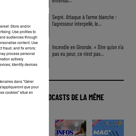
entendu...
Segré. Attaque à l'arme blanche :
l'agresseur interpellé, le...
erest: Store and/or
tising; Use profiles to
tand audiences through
personalise content; Use
Incendie en Gironde. « Dire qu'on n'a
 fraud, and fix errors;
pas eu peur, ce n'est pas...
 may process personal
mation actively
vices; Identify devices
rtenaires dans "Gérer
s'appliqueront que pour
les cookies" situé en
AUTRES PODCASTS DE LA MÊME
CATÉGORIE