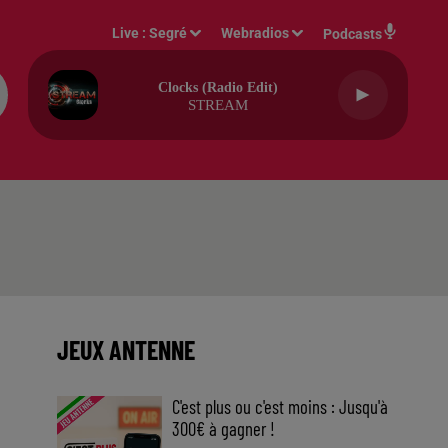
Live :
Segré
Webradios
Podcasts
The Way We Touch
CHARLOTTE CARDIN
JEUX ANTENNE
C'est plus ou c'est moins : Jusqu'à
300€ à gagner !