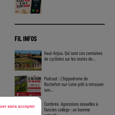
Jouez malin et visez le gros gain
! Chaque jour à 8h50 avec Kris
dans le Big Morning
FIL INFOS
Haut-Anjou. Qui sont ces centaines
de cyclistes sur les routes de...
Podcast : L’hippodrome de
Rochefort-sur-Loire prêt à retrouver
son...
Combrée. Agressions sexuelles à
uer sans accepter
l'ancien collège : un homme