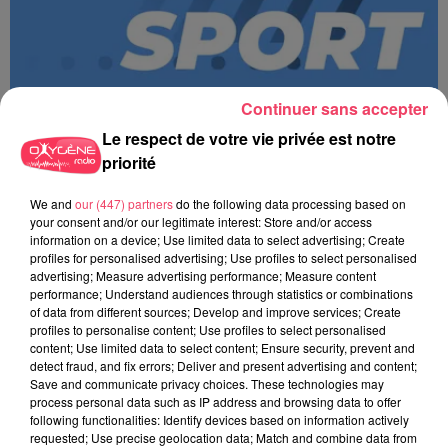
Continuer sans accepter
Le respect de votre vie privée est notre
priorité
We and
our (447) partners
do the following data processing based on
MAGSPORT MATIN 49 08/08/26
your consent and/or our legitimate interest: Store and/or access
information on a device; Use limited data to select advertising; Create
profiles for personalised advertising; Use profiles to select personalised
advertising; Measure advertising performance; Measure content
performance; Understand audiences through statistics or combinations
of data from different sources; Develop and improve services; Create
profiles to personalise content; Use profiles to select personalised
content; Use limited data to select content; Ensure security, prevent and
detect fraud, and fix errors; Deliver and present advertising and content;
Save and communicate privacy choices. These technologies may
process personal data such as IP address and browsing data to offer
following functionalities: Identify devices based on information actively
requested; Use precise geolocation data; Match and combine data from