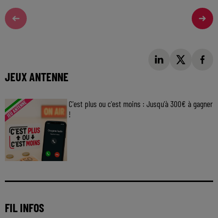
JEUX ANTENNE
C'est plus ou c'est moins : Jusqu'à 300€ à gagner
!
Jouez malin et visez le gros gain ! Chaque
jour à 8h50 avec Kris dans le Big Morning
FIL INFOS