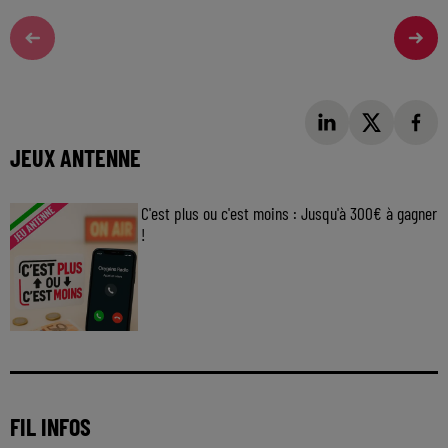
JEUX ANTENNE
C'est plus ou c'est moins : Jusqu'à 300€ à gagner
!
Jouez malin et visez le gros gain ! Chaque
jour à 8h50 avec Kris dans le Big Morning
FIL INFOS