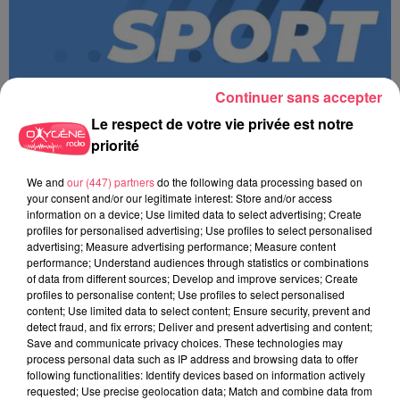
Continuer sans accepter
Le respect de votre vie privée est notre
priorité
We and
our (447) partners
do the following data processing based on
MAGSPORT SOIR 49 07/08/26
your consent and/or our legitimate interest: Store and/or access
information on a device; Use limited data to select advertising; Create
profiles for personalised advertising; Use profiles to select personalised
advertising; Measure advertising performance; Measure content
performance; Understand audiences through statistics or combinations
of data from different sources; Develop and improve services; Create
profiles to personalise content; Use profiles to select personalised
content; Use limited data to select content; Ensure security, prevent and
detect fraud, and fix errors; Deliver and present advertising and content;
Save and communicate privacy choices. These technologies may
process personal data such as IP address and browsing data to offer
following functionalities: Identify devices based on information actively
requested; Use precise geolocation data; Match and combine data from