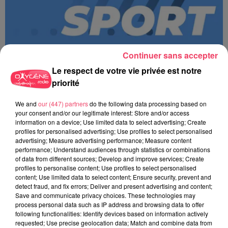
Continuer sans accepter
Le respect de votre vie privée est notre
priorité
We and
our (447) partners
do the following data processing based on
MAGSPORT MATIN 49 07/08/26
your consent and/or our legitimate interest: Store and/or access
information on a device; Use limited data to select advertising; Create
profiles for personalised advertising; Use profiles to select personalised
advertising; Measure advertising performance; Measure content
performance; Understand audiences through statistics or combinations
of data from different sources; Develop and improve services; Create
profiles to personalise content; Use profiles to select personalised
content; Use limited data to select content; Ensure security, prevent and
detect fraud, and fix errors; Deliver and present advertising and content;
Save and communicate privacy choices. These technologies may
process personal data such as IP address and browsing data to offer
following functionalities: Identify devices based on information actively
requested; Use precise geolocation data; Match and combine data from