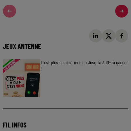
JEUX ANTENNE
C'est plus ou c'est moins : Jusqu'à 300€ à gagner
!
Jouez malin et visez le gros gain ! Chaque
jour à 8h50 avec Kris dans le Big Morning
FIL INFOS