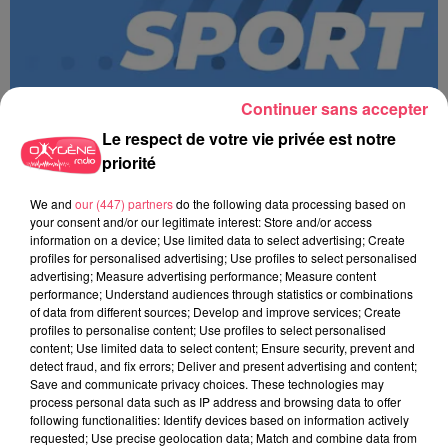
Continuer sans accepter
Le respect de votre vie privée est notre
priorité
We and
our (447) partners
do the following data processing based on
MAGSPORT MATIN 49 08/08/26
your consent and/or our legitimate interest: Store and/or access
information on a device; Use limited data to select advertising; Create
profiles for personalised advertising; Use profiles to select personalised
advertising; Measure advertising performance; Measure content
performance; Understand audiences through statistics or combinations
of data from different sources; Develop and improve services; Create
profiles to personalise content; Use profiles to select personalised
content; Use limited data to select content; Ensure security, prevent and
detect fraud, and fix errors; Deliver and present advertising and content;
Save and communicate privacy choices. These technologies may
process personal data such as IP address and browsing data to offer
following functionalities: Identify devices based on information actively
requested; Use precise geolocation data; Match and combine data from