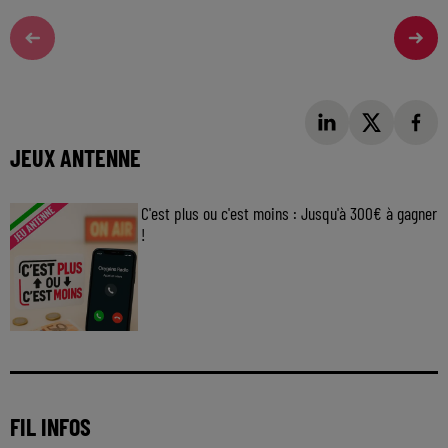
JEUX ANTENNE
C'est plus ou c'est moins : Jusqu'à 300€ à gagner
!
Jouez malin et visez le gros gain ! Chaque
jour à 8h50 avec Kris dans le Big Morning
FIL INFOS