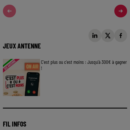
JEUX ANTENNE
C'est plus ou c'est moins : Jusqu'à 300€ à gagner
!
Jouez malin et visez le gros gain ! Chaque
jour à 8h50 avec Kris dans le Big Morning
FIL INFOS