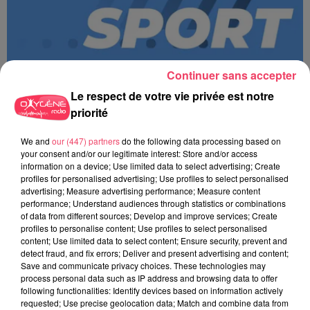
Continuer sans accepter
Le respect de votre vie privée est notre
priorité
We and
our (447) partners
do the following data processing based on
MAGSPORT MATIN 49 08/08/26
your consent and/or our legitimate interest: Store and/or access
information on a device; Use limited data to select advertising; Create
profiles for personalised advertising; Use profiles to select personalised
advertising; Measure advertising performance; Measure content
performance; Understand audiences through statistics or combinations
of data from different sources; Develop and improve services; Create
profiles to personalise content; Use profiles to select personalised
content; Use limited data to select content; Ensure security, prevent and
detect fraud, and fix errors; Deliver and present advertising and content;
Save and communicate privacy choices. These technologies may
process personal data such as IP address and browsing data to offer
following functionalities: Identify devices based on information actively
requested; Use precise geolocation data; Match and combine data from