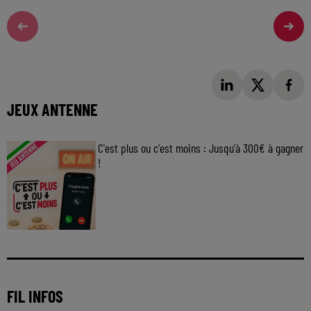
JEUX ANTENNE
C'est plus ou c'est moins : Jusqu'à 300€ à gagner
!
Jouez malin et visez le gros gain ! Chaque
jour à 8h50 avec Kris dans le Big Morning
FIL INFOS