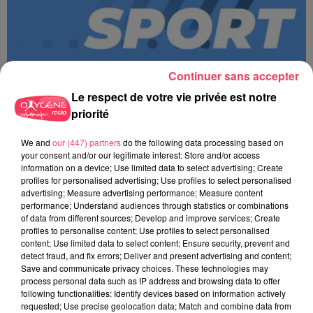
Continuer sans accepter
Le respect de votre vie privée est notre
priorité
We and
our (447) partners
do the following data processing based on
MAGSPORT SOIR 49 07/08/26
your consent and/or our legitimate interest: Store and/or access
information on a device; Use limited data to select advertising; Create
profiles for personalised advertising; Use profiles to select personalised
advertising; Measure advertising performance; Measure content
performance; Understand audiences through statistics or combinations
of data from different sources; Develop and improve services; Create
profiles to personalise content; Use profiles to select personalised
content; Use limited data to select content; Ensure security, prevent and
detect fraud, and fix errors; Deliver and present advertising and content;
Save and communicate privacy choices. These technologies may
process personal data such as IP address and browsing data to offer
following functionalities: Identify devices based on information actively
requested; Use precise geolocation data; Match and combine data from