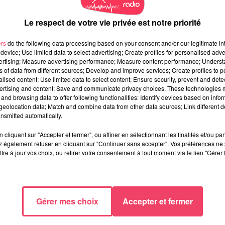
Le respect de votre vie privée est notre priorité
ers
do the following data processing based on your consent and/or our legitimate int
device; Use limited data to select advertising; Create profiles for personalised adver
vertising; Measure advertising performance; Measure content performance; Unders
ns of data from different sources; Develop and improve services; Create profiles to 
alised content; Use limited data to select content; Ensure security, prevent and detect
ertising and content; Save and communicate privacy choices. These technologies
and browsing data to offer following functionalities: Identify devices based on infor
eolocation data; Match and combine data from other data sources; Link different de
nsmitted automatically.
cliquant sur "Accepter et fermer", ou affiner en sélectionnant les finalités et/ou pa
 également refuser en cliquant sur "Continuer sans accepter". Vos préférences ne 
tre à jour vos choix, ou retirer votre consentement à tout moment via le lien "Gérer 
Gérer mes choix
Accepter et fermer