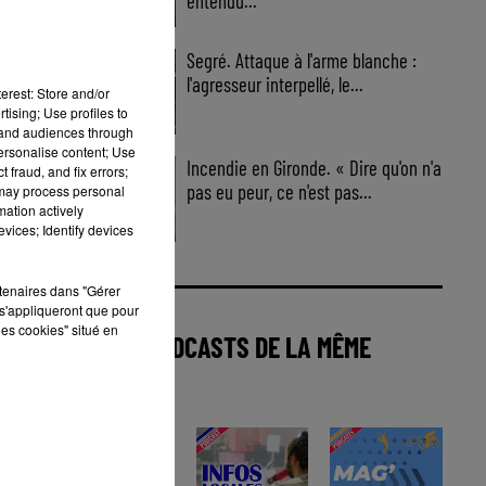
entendu...
Segré. Attaque à l'arme blanche :
l'agresseur interpellé, le...
erest: Store and/or
tising; Use profiles to
tand audiences through
personalise content; Use
Incendie en Gironde. « Dire qu'on n'a
 fraud, and fix errors;
pas eu peur, ce n'est pas...
 may process personal
mation actively
vices; Identify devices
rtenaires dans "Gérer
s'appliqueront que pour
les cookies" situé en
AUTRES PODCASTS DE LA MÊME
CATÉGORIE