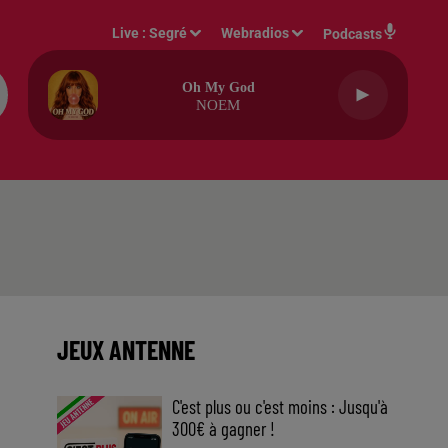
Live :
Segré
Webradios
Podcasts
Oh My God
NOEM
JEUX ANTENNE
C'est plus ou c'est moins : Jusqu'à
300€ à gagner !