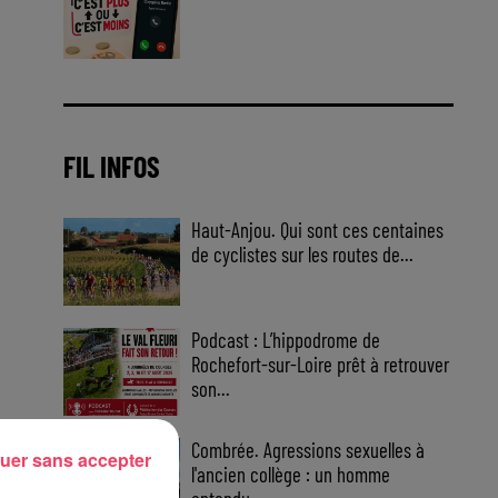
Jouez malin et visez le gros gain
! Chaque jour à 8h50 avec Kris
dans le Big Morning
FIL INFOS
Haut-Anjou. Qui sont ces centaines
de cyclistes sur les routes de...
Podcast : L’hippodrome de
Rochefort-sur-Loire prêt à retrouver
son...
Combrée. Agressions sexuelles à
uer sans accepter
l'ancien collège : un homme