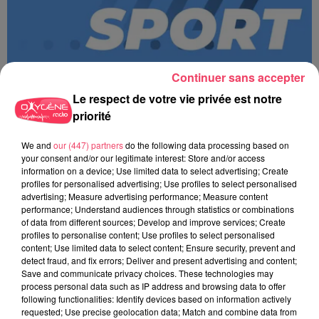
Continuer sans accepter
Le respect de votre vie privée est notre
priorité
We and
our (447) partners
do the following data processing based on
MAGSPORT MATIN 49 06/08/26
your consent and/or our legitimate interest: Store and/or access
information on a device; Use limited data to select advertising; Create
profiles for personalised advertising; Use profiles to select personalised
advertising; Measure advertising performance; Measure content
performance; Understand audiences through statistics or combinations
of data from different sources; Develop and improve services; Create
profiles to personalise content; Use profiles to select personalised
content; Use limited data to select content; Ensure security, prevent and
detect fraud, and fix errors; Deliver and present advertising and content;
Save and communicate privacy choices. These technologies may
process personal data such as IP address and browsing data to offer
following functionalities: Identify devices based on information actively
requested; Use precise geolocation data; Match and combine data from