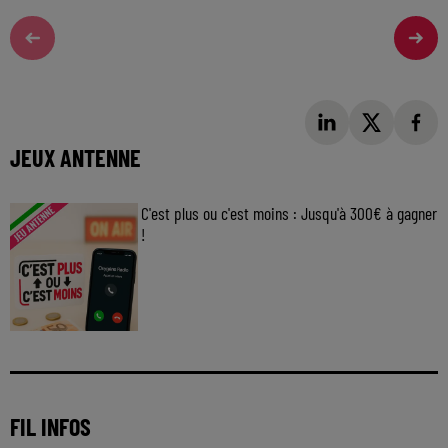
JEUX ANTENNE
C'est plus ou c'est moins : Jusqu'à 300€ à gagner
!
Jouez malin et visez le gros gain ! Chaque
jour à 8h50 avec Kris dans le Big Morning
FIL INFOS