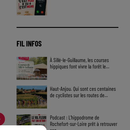
Jouez malin et visez le gros gain
! Chaque jour à 8h50 avec Kris
dans le Big Morning
FIL INFOS
À Sillé-le-Guillaume, les courses
hippiques font vivre la forêt le...
Haut-Anjou. Qui sont ces centaines
de cyclistes sur les routes de...
Podcast : L’hippodrome de
Rochefort-sur-Loire prêt à retrouver