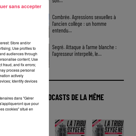
son...
uer sans accepter
Combrée. Agressions sexuelles à
l'ancien collège : un homme
entendu...
erest: Store and/or
Segré. Attaque à l'arme blanche :
tising; Use profiles to
l'agresseur interpellé, le...
tand audiences through
personalise content; Use
 fraud, and fix errors;
 may process personal
mation actively
vices; Identify devices
AUTRES PODCASTS DE LA MÊME
rtenaires dans "Gérer
s'appliqueront que pour
CATÉGORIE
les cookies" situé en