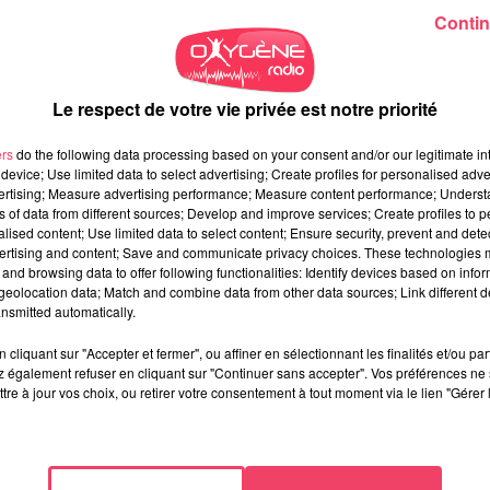
Contin
Le respect de votre vie privée est notre priorité
ers
do the following data processing based on your consent and/or our legitimate int
device; Use limited data to select advertising; Create profiles for personalised adver
vertising; Measure advertising performance; Measure content performance; Unders
ns of data from different sources; Develop and improve services; Create profiles to 
alised content; Use limited data to select content; Ensure security, prevent and detect
ertising and content; Save and communicate privacy choices. These technologies
and browsing data to offer following functionalities: Identify devices based on infor
eolocation data; Match and combine data from other data sources; Link different de
nsmitted automatically.
cliquant sur "Accepter et fermer", ou affiner en sélectionnant les finalités et/ou pa
 également refuser en cliquant sur "Continuer sans accepter". Vos préférences ne 
tre à jour vos choix, ou retirer votre consentement à tout moment via le lien "Gérer 