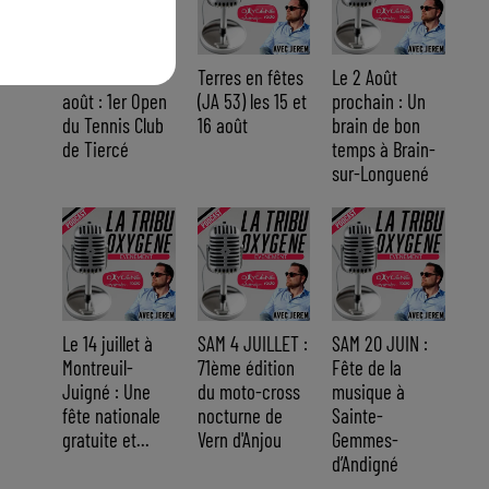
Du 14 au 30
Terres en fêtes
Le 2 Août
août : 1er Open
(JA 53) les 15 et
prochain : Un
du Tennis Club
16 août
brain de bon
de Tiercé
temps à Brain-
sur-Longuené
Le 14 juillet à
SAM 4 JUILLET :
SAM 20 JUIN :
Montreuil-
71ème édition
Fête de la
Juigné : Une
du moto-cross
musique à
fête nationale
nocturne de
Sainte-
gratuite et...
Vern d'Anjou
Gemmes-
d’Andigné