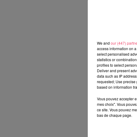
We and
our (447) partn
access information on a 
select personalised ad
statistics or combinatio
profiles to select person
Deliver and present adv
data such as IP address 
requested; Use precise g
based on information tra
Vous pouvez accepter en 
mes choix". Vous pouvez
ce site. Vous pouvez met
bas de chaque page.