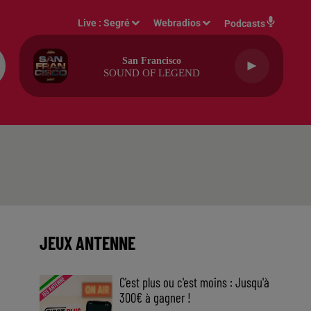
Live :
Segré
Webradios
Podcasts
San Francisco
SOUND OF LEGEND
JEUX ANTENNE
C'est plus ou c'est moins : Jusqu'à
300€ à gagner !