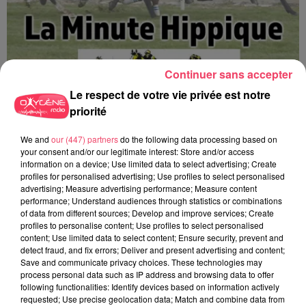
Continuer sans accepter
Le respect de votre vie privée est notre
priorité
We and
our (447) partners
do the following data processing based on
La minute Hippique - 08 08 2026
your consent and/or our legitimate interest: Store and/or access
information on a device; Use limited data to select advertising; Create
profiles for personalised advertising; Use profiles to select personalised
advertising; Measure advertising performance; Measure content
performance; Understand audiences through statistics or combinations
of data from different sources; Develop and improve services; Create
profiles to personalise content; Use profiles to select personalised
content; Use limited data to select content; Ensure security, prevent and
detect fraud, and fix errors; Deliver and present advertising and content;
Save and communicate privacy choices. These technologies may
process personal data such as IP address and browsing data to offer
following functionalities: Identify devices based on information actively
requested; Use precise geolocation data; Match and combine data from