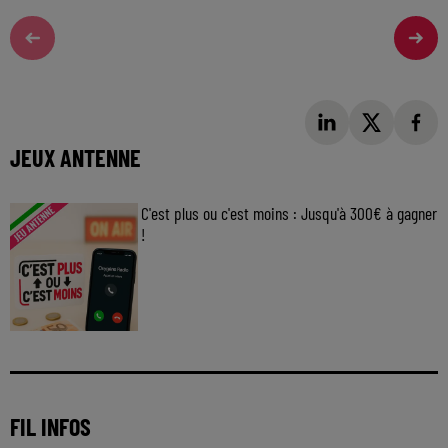
JEUX ANTENNE
C'est plus ou c'est moins : Jusqu'à 300€ à gagner
!
Jouez malin et visez le gros gain ! Chaque
jour à 8h50 avec Kris dans le Big Morning
FIL INFOS