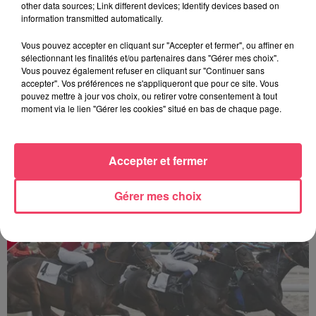
other data sources; Link different devices; Identify devices based on
information transmitted automatically.
Vous pouvez accepter en cliquant sur "Accepter et fermer", ou affiner en
sélectionnant les finalités et/ou partenaires dans "Gérer mes choix".
Vous pouvez également refuser en cliquant sur "Continuer sans
accepter". Vos préférences ne s'appliqueront que pour ce site. Vous
pouvez mettre à jour vos choix, ou retirer votre consentement à tout
moment via le lien "Gérer les cookies" situé en bas de chaque page.
Accepter et fermer
Sillé-le-Guillaume : une journée de courses au cœur de la forêt
Gérer mes choix