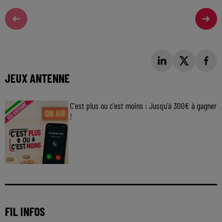
JEUX ANTENNE
C'est plus ou c'est moins : Jusqu'à 300€ à gagner
!
Jouez malin et visez le gros gain ! Chaque
jour à 8h50 avec Kris dans le Big Morning
FIL INFOS