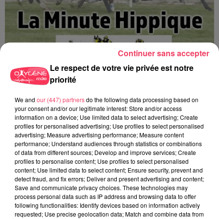
Continuer sans accepter
Le respect de votre vie privée est notre
priorité
We and
our (447) partners
do the following data processing based on
La minute Hippique - 06 08 2026
your consent and/or our legitimate interest: Store and/or access
information on a device; Use limited data to select advertising; Create
profiles for personalised advertising; Use profiles to select personalised
advertising; Measure advertising performance; Measure content
performance; Understand audiences through statistics or combinations
of data from different sources; Develop and improve services; Create
profiles to personalise content; Use profiles to select personalised
content; Use limited data to select content; Ensure security, prevent and
detect fraud, and fix errors; Deliver and present advertising and content;
Save and communicate privacy choices. These technologies may
process personal data such as IP address and browsing data to offer
following functionalities: Identify devices based on information actively
requested; Use precise geolocation data; Match and combine data from