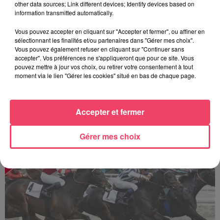
other data sources; Link different devices; Identify devices based on
information transmitted automatically.
Vous pouvez accepter en cliquant sur "Accepter et fermer", ou affiner en
sélectionnant les finalités et/ou partenaires dans "Gérer mes choix".
Vous pouvez également refuser en cliquant sur "Continuer sans
accepter". Vos préférences ne s'appliqueront que pour ce site. Vous
pouvez mettre à jour vos choix, ou retirer votre consentement à tout
moment via le lien "Gérer les cookies" situé en bas de chaque page.
Accepter et fermer
Sillé-le-Guillaume : une journée de courses au cœur de la forêt
Gérer mes choix