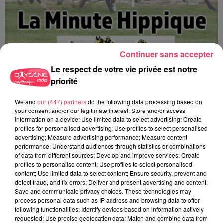
Continuer sans accepter
Le respect de votre vie privée est notre
priorité
We and
our (447) partners
do the following data processing based on
La minute Hippique - 08 08 2026
your consent and/or our legitimate interest: Store and/or access
information on a device; Use limited data to select advertising; Create
profiles for personalised advertising; Use profiles to select personalised
advertising; Measure advertising performance; Measure content
performance; Understand audiences through statistics or combinations
of data from different sources; Develop and improve services; Create
profiles to personalise content; Use profiles to select personalised
content; Use limited data to select content; Ensure security, prevent and
detect fraud, and fix errors; Deliver and present advertising and content;
Save and communicate privacy choices. These technologies may
process personal data such as IP address and browsing data to offer
following functionalities: Identify devices based on information actively
requested; Use precise geolocation data; Match and combine data from