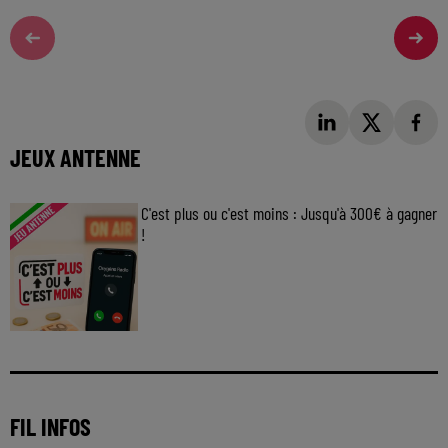
JEUX ANTENNE
C'est plus ou c'est moins : Jusqu'à 300€ à gagner
!
Jouez malin et visez le gros gain ! Chaque
jour à 8h50 avec Kris dans le Big Morning
FIL INFOS