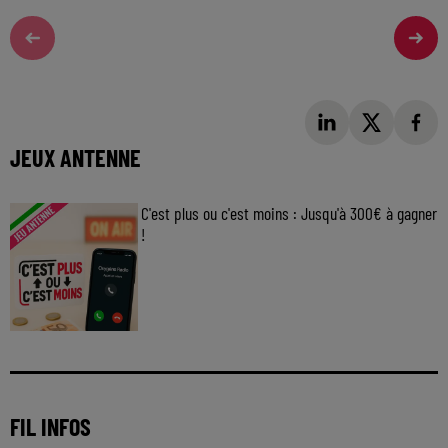
JEUX ANTENNE
C'est plus ou c'est moins : Jusqu'à 300€ à gagner
!
Jouez malin et visez le gros gain ! Chaque
jour à 8h50 avec Kris dans le Big Morning
FIL INFOS