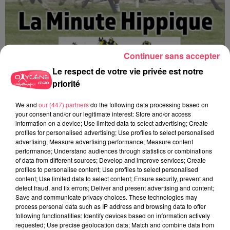
Continuer sans accepter
Le respect de votre vie privée est notre
priorité
We and
our (447) partners
do the following data processing based on
La minute Hippique - 08 08 2026
your consent and/or our legitimate interest: Store and/or access
information on a device; Use limited data to select advertising; Create
profiles for personalised advertising; Use profiles to select personalised
advertising; Measure advertising performance; Measure content
performance; Understand audiences through statistics or combinations
of data from different sources; Develop and improve services; Create
profiles to personalise content; Use profiles to select personalised
content; Use limited data to select content; Ensure security, prevent and
detect fraud, and fix errors; Deliver and present advertising and content;
Save and communicate privacy choices. These technologies may
process personal data such as IP address and browsing data to offer
following functionalities: Identify devices based on information actively
requested; Use precise geolocation data; Match and combine data from