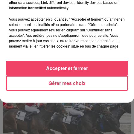
other data sources; Link different devices; Identify devices based on
information transmitted automatically.
Vous pouvez accepter en cliquant sur "Accepter et fermer", ou affiner en
sélectionnant les finalités et/ou partenaires dans "Gérer mes choix".
Vous pouvez également refuser en cliquant sur "Continuer sans
accepter". Vos préférences ne s'appliqueront que pour ce site. Vous
pouvez mettre à jour vos choix, ou retirer votre consentement à tout
moment via le lien "Gérer les cookies" situé en bas de chaque page.
Accepter et fermer
Sillé-le-Guillaume : une journée de courses au cœur de la forêt
Gérer mes choix