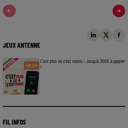
JEUX ANTENNE
C'est plus ou c'est moins : Jusqu'à 300€ à gagner
!
Jouez malin et visez le gros gain ! Chaque
jour à 8h50 avec Kris dans le Big Morning
FIL INFOS