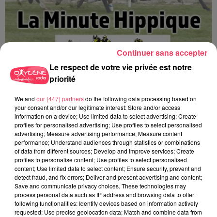
Continuer sans accepter
Le respect de votre vie privée est notre
priorité
We and
our (447) partners
do the following data processing based on
La minute Hippique - 05 08 2026
your consent and/or our legitimate interest: Store and/or access
information on a device; Use limited data to select advertising; Create
profiles for personalised advertising; Use profiles to select personalised
advertising; Measure advertising performance; Measure content
performance; Understand audiences through statistics or combinations
of data from different sources; Develop and improve services; Create
profiles to personalise content; Use profiles to select personalised
content; Use limited data to select content; Ensure security, prevent and
detect fraud, and fix errors; Deliver and present advertising and content;
Save and communicate privacy choices. These technologies may
process personal data such as IP address and browsing data to offer
following functionalities: Identify devices based on information actively
requested; Use precise geolocation data; Match and combine data from