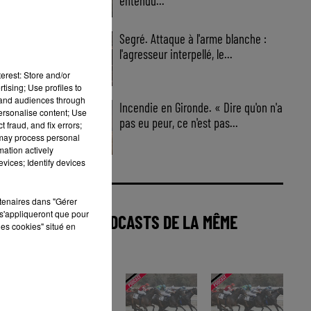
entendu...
Segré. Attaque à l'arme blanche :
l'agresseur interpellé, le...
erest: Store and/or
tising; Use profiles to
tand audiences through
Incendie en Gironde. « Dire qu'on n'a
personalise content; Use
pas eu peur, ce n'est pas...
 fraud, and fix errors;
 may process personal
mation actively
vices; Identify devices
rtenaires dans "Gérer
s'appliqueront que pour
AUTRES PODCASTS DE LA MÊME
les cookies" situé en
CATÉGORIE