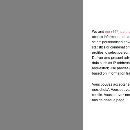
We and
our (447) partn
access information on a 
select personalised ad
statistics or combinatio
profiles to select person
Deliver and present adv
data such as IP address 
requested; Use precise g
based on information tra
Vous pouvez accepter en 
mes choix". Vous pouvez
ce site. Vous pouvez met
bas de chaque page.