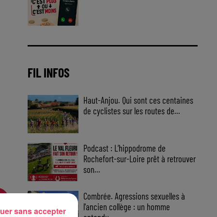
Jouez malin et visez le gros gain
! Chaque jour à 8h50 avec Kris
dans le Big Morning
FIL INFOS
Haut-Anjou. Qui sont ces centaines
de cyclistes sur les routes de...
Podcast : L’hippodrome de
Rochefort-sur-Loire prêt à retrouver
son...
Combrée. Agressions sexuelles à
l'ancien collège : un homme
uer sans accepter