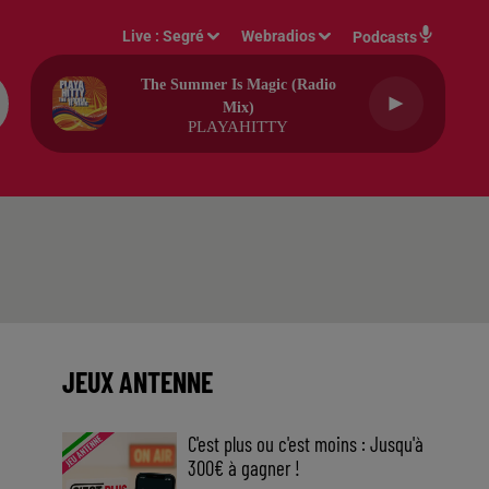
Live :
Segré
Webradios
Podcasts
The Summer Is Magic (radio
Mix)
PLAYAHITTY
JEUX ANTENNE
C'est plus ou c'est moins : Jusqu'à
300€ à gagner !