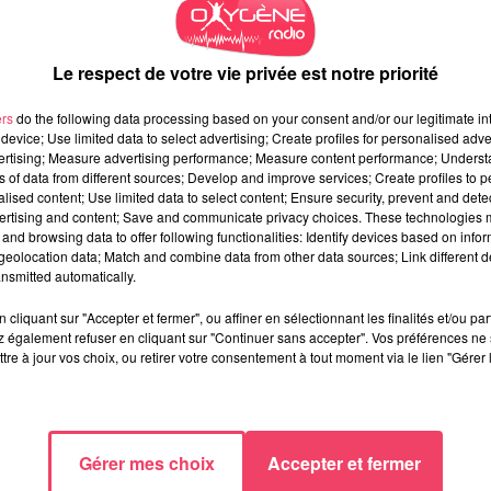
Le respect de votre vie privée est notre priorité
ers
do the following data processing based on your consent and/or our legitimate int
device; Use limited data to select advertising; Create profiles for personalised adver
vertising; Measure advertising performance; Measure content performance; Unders
ns of data from different sources; Develop and improve services; Create profiles to 
alised content; Use limited data to select content; Ensure security, prevent and detect
ertising and content; Save and communicate privacy choices. These technologies
and browsing data to offer following functionalities: Identify devices based on infor
eolocation data; Match and combine data from other data sources; Link different de
nsmitted automatically.
cliquant sur "Accepter et fermer", ou affiner en sélectionnant les finalités et/ou pa
 également refuser en cliquant sur "Continuer sans accepter". Vos préférences ne 
tre à jour vos choix, ou retirer votre consentement à tout moment via le lien "Gérer 
Gérer mes choix
Accepter et fermer