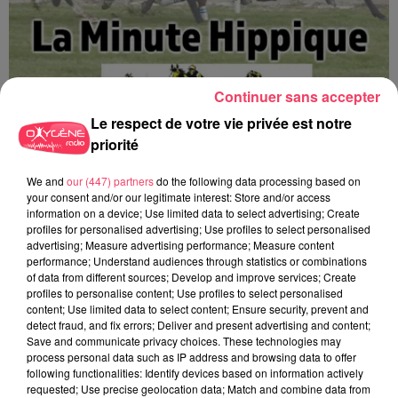
Continuer sans accepter
Le respect de votre vie privée est notre
priorité
We and
our (447) partners
do the following data processing based on
La minute Hippique - 08 08 2026
your consent and/or our legitimate interest: Store and/or access
information on a device; Use limited data to select advertising; Create
profiles for personalised advertising; Use profiles to select personalised
advertising; Measure advertising performance; Measure content
performance; Understand audiences through statistics or combinations
of data from different sources; Develop and improve services; Create
profiles to personalise content; Use profiles to select personalised
content; Use limited data to select content; Ensure security, prevent and
detect fraud, and fix errors; Deliver and present advertising and content;
Save and communicate privacy choices. These technologies may
process personal data such as IP address and browsing data to offer
following functionalities: Identify devices based on information actively
requested; Use precise geolocation data; Match and combine data from