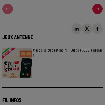
JEUX ANTENNE
C'est plus ou c'est moins : Jusqu'à 300€ à gagner
!
Jouez malin et visez le gros gain ! Chaque
jour à 8h50 avec Kris dans le Big Morning
FIL INFOS