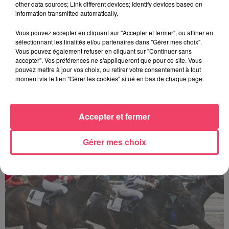
other data sources; Link different devices; Identify devices based on
information transmitted automatically.
Vous pouvez accepter en cliquant sur "Accepter et fermer", ou affiner en
sélectionnant les finalités et/ou partenaires dans "Gérer mes choix".
Vous pouvez également refuser en cliquant sur "Continuer sans
accepter". Vos préférences ne s'appliqueront que pour ce site. Vous
pouvez mettre à jour vos choix, ou retirer votre consentement à tout
moment via le lien "Gérer les cookies" situé en bas de chaque page.
Accepter et fermer
Sillé-le-Guillaume : une journée de courses au cœur de la forêt
Gérer mes choix