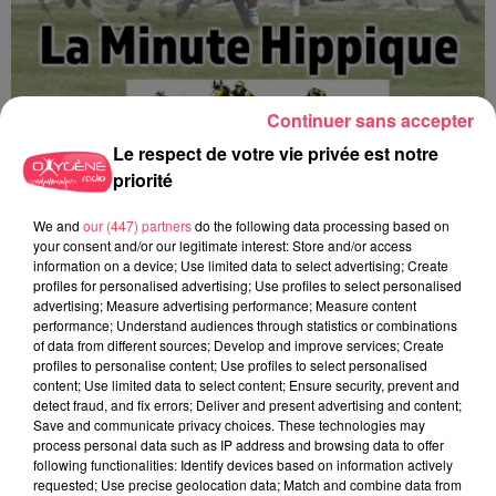
Continuer sans accepter
Le respect de votre vie privée est notre
priorité
We and
our (447) partners
do the following data processing based on
La minute Hippique - 07 08 2026
your consent and/or our legitimate interest: Store and/or access
information on a device; Use limited data to select advertising; Create
profiles for personalised advertising; Use profiles to select personalised
advertising; Measure advertising performance; Measure content
performance; Understand audiences through statistics or combinations
of data from different sources; Develop and improve services; Create
profiles to personalise content; Use profiles to select personalised
content; Use limited data to select content; Ensure security, prevent and
detect fraud, and fix errors; Deliver and present advertising and content;
Save and communicate privacy choices. These technologies may
process personal data such as IP address and browsing data to offer
following functionalities: Identify devices based on information actively
requested; Use precise geolocation data; Match and combine data from