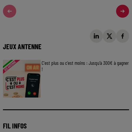
JEUX ANTENNE
C'est plus ou c'est moins : Jusqu'à 300€ à gagner
!
Jouez malin et visez le gros gain ! Chaque
jour à 8h50 avec Kris dans le Big Morning
FIL INFOS