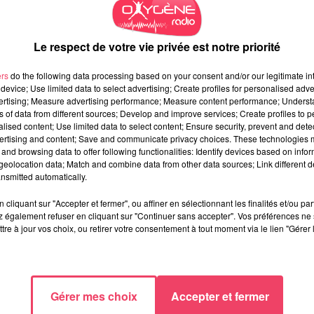
Le respect de votre vie privée est notre priorité
ers
do the following data processing based on your consent and/or our legitimate int
device; Use limited data to select advertising; Create profiles for personalised adver
vertising; Measure advertising performance; Measure content performance; Unders
ns of data from different sources; Develop and improve services; Create profiles to 
alised content; Use limited data to select content; Ensure security, prevent and detect
ertising and content; Save and communicate privacy choices. These technologies
and browsing data to offer following functionalities: Identify devices based on infor
eolocation data; Match and combine data from other data sources; Link different de
nsmitted automatically.
cliquant sur "Accepter et fermer", ou affiner en sélectionnant les finalités et/ou pa
 également refuser en cliquant sur "Continuer sans accepter". Vos préférences ne 
tre à jour vos choix, ou retirer votre consentement à tout moment via le lien "Gérer 
Gérer mes choix
Accepter et fermer