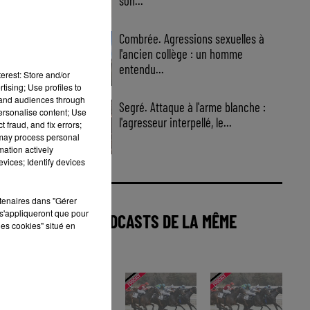
son...
Combrée. Agressions sexuelles à
l'ancien collège : un homme
entendu...
erest: Store and/or
tising; Use profiles to
tand audiences through
Segré. Attaque à l'arme blanche :
personalise content; Use
l'agresseur interpellé, le...
 fraud, and fix errors;
 may process personal
mation actively
vices; Identify devices
rtenaires dans "Gérer
s'appliqueront que pour
AUTRES PODCASTS DE LA MÊME
les cookies" situé en
CATÉGORIE