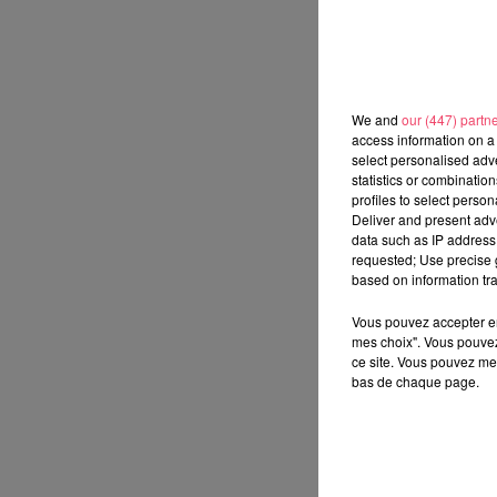
We and
our (447) partn
access information on a 
select personalised ad
statistics or combinatio
profiles to select person
Deliver and present adv
data such as IP address 
requested; Use precise g
based on information tra
Vous pouvez accepter en 
mes choix". Vous pouvez
ce site. Vous pouvez met
bas de chaque page.