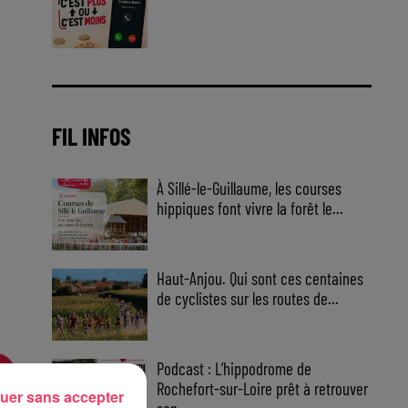
Jouez malin et visez le gros gain
! Chaque jour à 8h50 avec Kris
dans le Big Morning
FIL INFOS
À Sillé-le-Guillaume, les courses
hippiques font vivre la forêt le...
Haut-Anjou. Qui sont ces centaines
de cyclistes sur les routes de...
Podcast : L’hippodrome de
Rochefort-sur-Loire prêt à retrouver
uer sans accepter