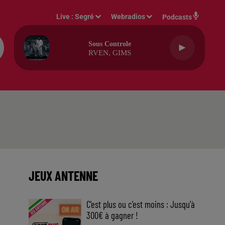
Live :
Segré
Webradios
Podcasts
Sous Controle
RVEN, GIMS
JEUX ANTENNE
C'est plus ou c'est moins : Jusqu'à
300€ à gagner !