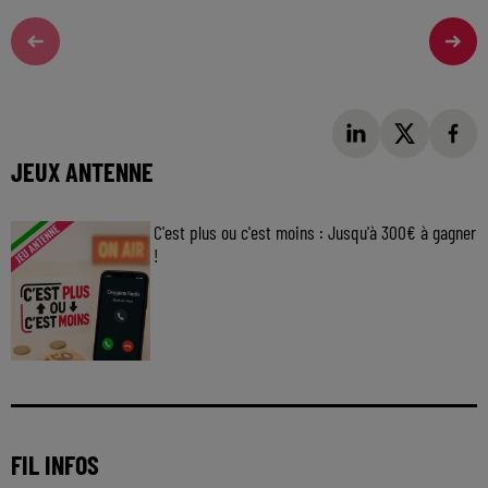
JEUX ANTENNE
C'est plus ou c'est moins : Jusqu'à 300€ à gagner
!
Jouez malin et visez le gros gain ! Chaque
jour à 8h50 avec Kris dans le Big Morning
FIL INFOS