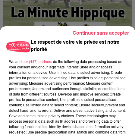
Continuer sans accepter
Le respect de votre vie privée est notre
priorité
We and
our (447) partners
do the following data processing based on
La minute Hippique - 08 08 2026
your consent and/or our legitimate interest: Store and/or access
information on a device; Use limited data to select advertising; Create
profiles for personalised advertising; Use profiles to select personalised
advertising; Measure advertising performance; Measure content
performance; Understand audiences through statistics or combinations
of data from different sources; Develop and improve services; Create
profiles to personalise content; Use profiles to select personalised
content; Use limited data to select content; Ensure security, prevent and
detect fraud, and fix errors; Deliver and present advertising and content;
Save and communicate privacy choices. These technologies may
process personal data such as IP address and browsing data to offer
following functionalities: Identify devices based on information actively
requested; Use precise geolocation data; Match and combine data from