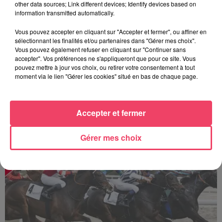
other data sources; Link different devices; Identify devices based on
information transmitted automatically.
Vous pouvez accepter en cliquant sur "Accepter et fermer", ou affiner en
sélectionnant les finalités et/ou partenaires dans "Gérer mes choix".
Vous pouvez également refuser en cliquant sur "Continuer sans
accepter". Vos préférences ne s'appliqueront que pour ce site. Vous
pouvez mettre à jour vos choix, ou retirer votre consentement à tout
moment via le lien "Gérer les cookies" situé en bas de chaque page.
Accepter et fermer
Sillé-le-Guillaume : une journée de courses au cœur de la forêt
Gérer mes choix