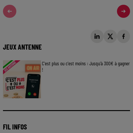
JEUX ANTENNE
C'est plus ou c'est moins : Jusqu'à 300€ à gagner
!
Jouez malin et visez le gros gain ! Chaque
jour à 8h50 avec Kris dans le Big Morning
FIL INFOS