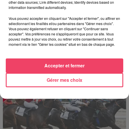
other data sources; Link different devices; Identify devices based on
information transmitted automatically.
Vous pouvez accepter en cliquant sur "Accepter et fermer", ou affiner en
sélectionnant les finalités et/ou partenaires dans "Gérer mes choix".
Vous pouvez également refuser en cliquant sur "Continuer sans
accepter". Vos préférences ne s'appliqueront que pour ce site. Vous
pouvez mettre à jour vos choix, ou retirer votre consentement à tout
moment via le lien "Gérer les cookies" situé en bas de chaque page.
Accepter et fermer
Sillé-le-Guillaume : une journée de courses au cœur de la forêt
Gérer mes choix