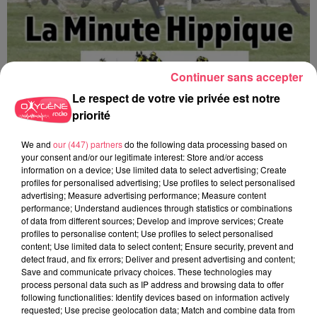
Continuer sans accepter
Le respect de votre vie privée est notre
priorité
We and
our (447) partners
do the following data processing based on
La minute Hippique - 08 08 2026
your consent and/or our legitimate interest: Store and/or access
information on a device; Use limited data to select advertising; Create
profiles for personalised advertising; Use profiles to select personalised
advertising; Measure advertising performance; Measure content
performance; Understand audiences through statistics or combinations
of data from different sources; Develop and improve services; Create
profiles to personalise content; Use profiles to select personalised
content; Use limited data to select content; Ensure security, prevent and
detect fraud, and fix errors; Deliver and present advertising and content;
Save and communicate privacy choices. These technologies may
process personal data such as IP address and browsing data to offer
following functionalities: Identify devices based on information actively
requested; Use precise geolocation data; Match and combine data from