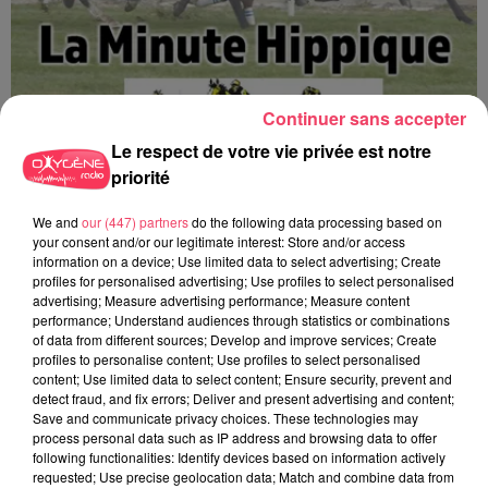
Continuer sans accepter
Le respect de votre vie privée est notre
priorité
We and
our (447) partners
do the following data processing based on
La minute Hippique - 08 08 2026
your consent and/or our legitimate interest: Store and/or access
information on a device; Use limited data to select advertising; Create
profiles for personalised advertising; Use profiles to select personalised
advertising; Measure advertising performance; Measure content
performance; Understand audiences through statistics or combinations
of data from different sources; Develop and improve services; Create
profiles to personalise content; Use profiles to select personalised
content; Use limited data to select content; Ensure security, prevent and
detect fraud, and fix errors; Deliver and present advertising and content;
Save and communicate privacy choices. These technologies may
process personal data such as IP address and browsing data to offer
following functionalities: Identify devices based on information actively
requested; Use precise geolocation data; Match and combine data from