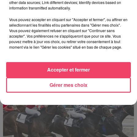
other data sources; Link different devices; Identify devices based on
information transmitted automatically.
Vous pouvez accepter en cliquant sur "Accepter et fermer", ou affiner en
sélectionnant les finalités et/ou partenaires dans "Gérer mes choix".
Vous pouvez également refuser en cliquant sur "Continuer sans
accepter". Vos préférences ne s'appliqueront que pour ce site. Vous
pouvez mettre à jour vos choix, ou retirer votre consentement à tout
moment via le lien "Gérer les cookies" situé en bas de chaque page.
Accepter et fermer
Sillé-le-Guillaume : une journée de courses au cœur de la forêt
Gérer mes choix