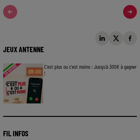
JEUX ANTENNE
C'est plus ou c'est moins : Jusqu'à 300€ à gagner
!
Jouez malin et visez le gros gain ! Chaque
jour à 8h50 avec Kris dans le Big Morning
FIL INFOS