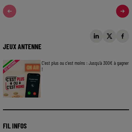
JEUX ANTENNE
C'est plus ou c'est moins : Jusqu'à 300€ à gagner
!
Jouez malin et visez le gros gain ! Chaque
jour à 8h50 avec Kris dans le Big Morning
FIL INFOS