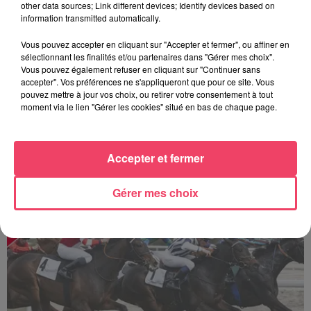
other data sources; Link different devices; Identify devices based on
information transmitted automatically.
Vous pouvez accepter en cliquant sur "Accepter et fermer", ou affiner en
sélectionnant les finalités et/ou partenaires dans "Gérer mes choix".
Vous pouvez également refuser en cliquant sur "Continuer sans
accepter". Vos préférences ne s'appliqueront que pour ce site. Vous
pouvez mettre à jour vos choix, ou retirer votre consentement à tout
moment via le lien "Gérer les cookies" situé en bas de chaque page.
Accepter et fermer
Sillé-le-Guillaume : une journée de courses au cœur de la forêt
Gérer mes choix