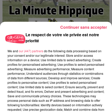
Continuer sans accepter
Le respect de votre vie privée est notre
priorité
We and
our (447) partners
do the following data processing based on
La minute Hippique - 08 08 2026
your consent and/or our legitimate interest: Store and/or access
information on a device; Use limited data to select advertising; Create
profiles for personalised advertising; Use profiles to select personalised
advertising; Measure advertising performance; Measure content
performance; Understand audiences through statistics or combinations
of data from different sources; Develop and improve services; Create
profiles to personalise content; Use profiles to select personalised
content; Use limited data to select content; Ensure security, prevent and
detect fraud, and fix errors; Deliver and present advertising and content;
Save and communicate privacy choices. These technologies may
process personal data such as IP address and browsing data to offer
following functionalities: Identify devices based on information actively
requested; Use precise geolocation data; Match and combine data from