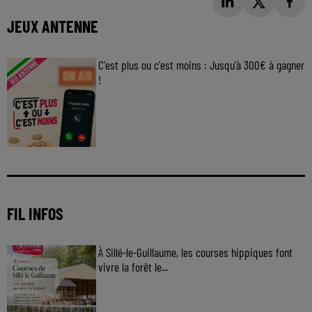
JEUX ANTENNE
C'est plus ou c'est moins : Jusqu'à 300€ à gagner
!
Jouez malin et visez le gros gain ! Chaque
jour à 8h50 avec Kris dans le Big Morning
FIL INFOS
À Sillé-le-Guillaume, les courses hippiques font
vivre la forêt le...