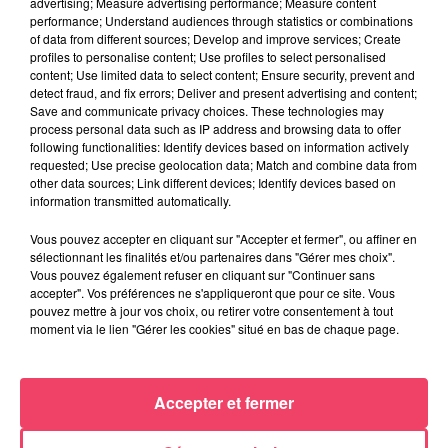
advertising; Measure advertising performance; Measure content
performance; Understand audiences through statistics or combinations
of data from different sources; Develop and improve services; Create
profiles to personalise content; Use profiles to select personalised
content; Use limited data to select content; Ensure security, prevent and
detect fraud, and fix errors; Deliver and present advertising and content;
Du 14 au 30 août : 1er Open du Tennis Club de Tiercé
Save and communicate privacy choices. These technologies may
process personal data such as IP address and browsing data to offer
following functionalities: Identify devices based on information actively
requested; Use precise geolocation data; Match and combine data from
other data sources; Link different devices; Identify devices based on
information transmitted automatically.
Vous pouvez accepter en cliquant sur "Accepter et fermer", ou affiner en
sélectionnant les finalités et/ou partenaires dans "Gérer mes choix".
Vous pouvez également refuser en cliquant sur "Continuer sans
accepter". Vos préférences ne s'appliqueront que pour ce site. Vous
pouvez mettre à jour vos choix, ou retirer votre consentement à tout
moment via le lien "Gérer les cookies" situé en bas de chaque page.
Accepter et fermer